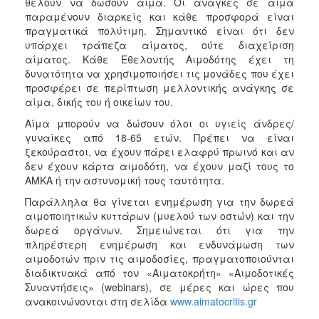
θέλουν να δώσουν αίμα. Οι ανάγκες σε αίμα
παραμένουν διαρκείς και κάθε προσφορά είναι
πραγματικά πολύτιμη. Σημαντικό είναι ότι δεν
υπάρχει τράπεζα αίματος, ούτε διαχείριση
αίματος. Κάθε Εθελοντής Αιμοδότης έχει τη
δυνατότητα να χρησιμοποιήσει τις μονάδες που έχει
προσφέρει σε περίπτωση μελλοντικής ανάγκης σε
αίμα, δικής του ή οικείων του.
Αίμα μπορούν να δώσουν όλοι οι υγιείς άνδρες/
γυναίκες από 18-65 ετών. Πρέπει να είναι
ξεκούραστοι, να έχουν πάρει ελαφρύ πρωινό και αν
δεν έχουν κάρτα αιμοδότη, να έχουν μαζί τους το
ΑΜΚΑ ή την αστυνομική τους ταυτότητα.
Παράλληλα θα γίνεται ενημέρωση για την δωρεά
αιμοποιητικών κυττάρων (μυελού των οστών) και την
δωρεά οργάνων. Σημειώνεται ότι για την
πληρέστερη ενημέρωση και ενδυνάμωση των
αιμοδοτών πριν τις αιμοδοσίες, πραγματοποιούνται
διαδικτυακά από τον «Αιματοκρήτη» «Αιμοδοτικές
Συναντήσεις» (webinars), σε μέρες και ώρες που
ανακοινώνονται στη σελίδα
www.aimatocritis.gr