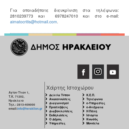
Για οποιαδήποτε διευκρίνιση στα τηλέφωνα:
2810239773 και 6978247010 και στο e-mail:
aimatocritis@hotmail.com
.
Χάρτης Ιστοχώρου
Αγίου Τίτου 1,
Δελτία Τύπου
Κ.Ε.Π.
Τ.Κ. 71202,
Ανακοινώσεις
Τηλέφωνα
Ηράκλειο
Διαγωνισμοί
e-Υπηρεσίες
Τηλ.: 2813-409000
Προσλήψεις
e-Αιτήματα
email:
info@heraklion.gr
Διαβουλεύσεις
Η Πόλη
Εκδηλώσεις
Ιστορία
Ο Δήμος
Κνωσός
Υπηρεσίες
Μουσεία