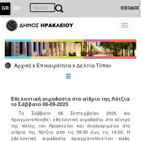
GR
EN
ΕΙΣΟΔΟΣ
ΕΠΙΚΑΙΡΟΤΗΤΑ
Toggle
navigati
Δελτία
Τύπου
Αρχείο
Αρχική
Επικαιρότητα
Δελτία Τύπου
ΔΗΜΟΤΗΣ
ΕΠΙΣΚΕΠΤΗΣ
Εθελοντική αιμοδοσία στο αίθριο της Λότζια
το Σάββατο 06-09-2025
ΗΡΑΚΛΕΙΟ
Το Σάββατο 06 Σεπτεμβρίου 2025 θα
ΓΙΑ...
πραγματοποιηθεί εθελοντική αιμοδοσία στο κέντρο
της πόλης του Ηρακλείου και συγκεκριμένα στο
αίθριο της Λότζια από τις 09:30 έως τις 14:00. Η
εθελοντική αιμοδοσία πραγματοποιείται κάθε