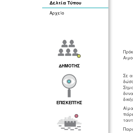
Δελτία Τύπου
Αρχείο
Πρόκ
Αιμο
ΔΗΜΟΤΗΣ
Σε α
δώσο
Σημα
δυνα
δική
ΕΠΙΣΚΕΠΤΗΣ
Αίμα
πάρε
ταυτ
Παρά