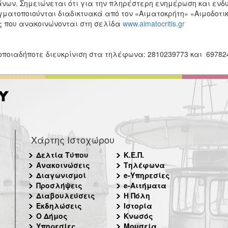
νων. Σημειώνεται ότι για την πληρέστερη ενημέρωση και ενδυ
ματοποιούνται διαδικτυακά από τον «Αιματοκρήτη» «Αιμοδοτικέ
 που ανακοινώνονται στη σελίδα
www.aimatocritis.gr
οποιαδήποτε διευκρίνιση στα τηλέφωνα: 2810239773 και 6978247
Χάρτης Ιστοχώρου
Δελτία Τύπου
Κ.Ε.Π.
Ανακοινώσεις
Τηλέφωνα
Διαγωνισμοί
e-Υπηρεσίες
Προσλήψεις
e-Αιτήματα
Διαβουλεύσεις
Η Πόλη
Εκδηλώσεις
Ιστορία
Ο Δήμος
Κνωσός
Υπηρεσίες
Μουσεία