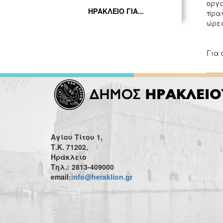
οργά
ΗΡΑΚΛΕΙΟ ΓΙΑ...
πραγ
ώρες
Για 
Αγίου Τίτου 1,
Τ.Κ. 71202,
Ηράκλειο
Τηλ.: 2813-409000
email:
info@heraklion.gr