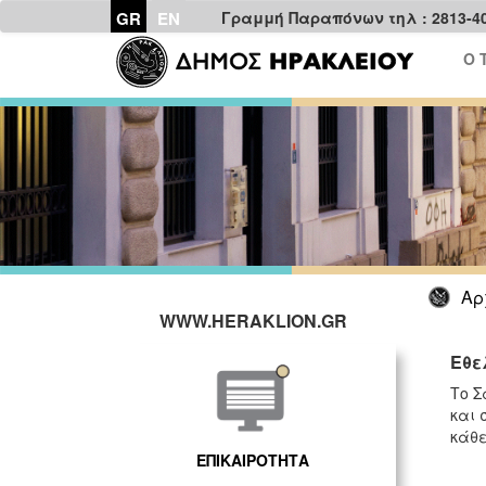
GR
EN
Γραμμή Παραπόνων τηλ : 2813-4
Ο 
Αρ
WWW.HERAKLION.GR
Εθε
Το Σ
και 
κάθε
ΕΠΙΚΑΙΡΟΤΗΤΑ