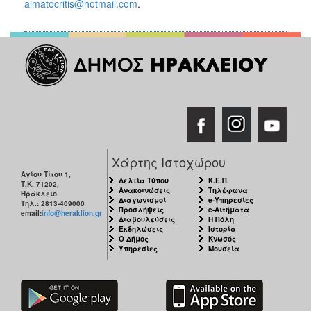
aimatocritis@hotmail.com
.
Χάρτης Ιστοχώρου
Αγίου Τίτου 1,
Δελτία Τύπου
Κ.Ε.Π.
Τ.Κ. 71202,
Ανακοινώσεις
Τηλέφωνα
Ηράκλειο
Διαγωνισμοί
e-Υπηρεσίες
Τηλ.: 2813-409000
Προσλήψεις
e-Αιτήματα
email:
info@heraklion.gr
Διαβουλεύσεις
Η Πόλη
Εκδηλώσεις
Ιστορία
Ο Δήμος
Κνωσός
Υπηρεσίες
Μουσεία