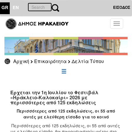
GR
EN
ΕΙΣΟΔΟΣ
ΕΠΙΚΑΙΡΟΤΗΤΑ
Toggle
navigati
Δελτία
Τύπου
Αρχείο
Αρχική
Επικαιρότητα
Δελτία Τύπου
ΔΗΜΟΤΗΣ
ΕΠΙΣΚΕΠΤΗΣ
Έρχεται την 1η Ιουλίου το Φεστιβάλ
«Ηράκλειο-Καλοκαίρι» 2026 με
περισσότερες από 125 εκδηλώσεις
ΗΡΑΚΛΕΙΟ
ΓΙΑ...
Περισσότερες από 125 εκδηλώσεις, οι 55 από
αυτές με ελεύθερη είσοδο για το κοινό
Περισσότερες από 125 εκδηλώσεις, οι 55 από αυτές
με ελεύθερη είσοδο, θα παρουσιαστούν φέτος στο