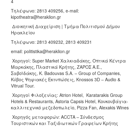
4
Τηλέφωνο: 2813 409256, e-mail:
kipotheatra@heraklion.gr
Διοικητική Διαχείριση | Τμήμα Πολιτισμού Δήμου
Ηρακλείου
Τηλέφωνο: 2813 409232, 2813 409231
email: politistika@heraklion.gr
Χορηγοί: Super Market Χαλκιαδάκης, Οπτικά Κέντρα
Μαρκάκης, Πλαστικά Κρήτης, ΖΑΡΟΣ Α.Ε.,
Σαβοϊδάκης, K. Badouvas S.A. – Group of Companies,
Κύβος Ψηφιακές Εκτυπώσεις, Knossos 3D – Audio &
Vitrual Tour.
Χορηγοί Φιλοξενίας: Atrion Hotel, Karatarakis Group
Hotels & Restaurants, Astoria Capsis Hotel, Κουκουβάγια-
καλλιτεχνικό μεζεδοπωλείο, Pizza Fan, Alexakis Wines
Χορηγός μεταφορών: ACCTA – Σύνδεσμος
Τουριστικών και Ταξιδιωτικών Γραφείων Κρήτης