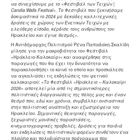
να συνεχίσουμε με το «Φεστιβάλ των Τειχών |
Candia Walls Festival». Το Φεστιβάλ που ξεκινήσαμε
δοκιμαστικά το 2024 με δεκάδες καλλιτεχνικές
δράσεις σε χώρους των Ενετικών Τειχών με
ελεύθερη είσοδο, κέρδισε τους ανθρώπους του
Ηρακλείου και έγινε θεσμός».
Η Αντιδήμαρχος Πολιτισμού Ρένα Παπαδάκη-Σκαλίδη
μίλησε για την μακροβιότητα του Φεστιβάλ
«Ηράκλειο-Καλοκαίρι» και αναφέρθηκε στις
παραγωγές που θα έχει την δυνατότητα να
παρακολουθήσει το κοινό το οποίο και προσκάλεσε
να αγκαλιάσει τις εκδηλώσεις του φετινού
καλοκαιριού:
«Το Φεστιβάλ «Ηράκλειο – Καλοκαίρι
2026» αποτελεί μία από τις σημαντικότερες
πολιτιστικές διοργανώσεις της πόλης μας και έναν
θεσμό που, εδώ και χρόνια, συμβάλλει ουσιαστικά
στην πολιτιστική ανάπτυξη και εξωστρέφεια του
Ηρακλείου. Σημαντικές θεατρικές παραγωγές,
ξεχωριστές μουσικές παραστάσεις,
κινηματογραφικές προβολές, δράσεις για παιδιά
και εκδηλώσεις πολιτιστικών φορέων συνθέτουν ένα
πλούσιο και πολυδιάστατο πρόγραμμα που