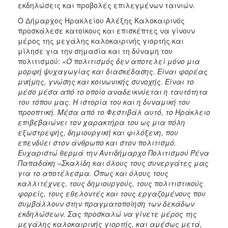
εκδηλώσεις και προβολές επιλεγμένων ταινιών.
Ο Δήμαρχος Ηρακλείου Αλέξης Καλοκαιρινός
προσκάλεσε κατοίκους και επισκέπτες να γίνουν
μέρος της μεγάλης καλοκαιρινής γιορτής και
μίλησε για την σημασία και τη δύναμη του
πολιτισμού: «
Ο πολιτισμός δεν αποτελεί μόνο μια
μορφή ψυχαγωγίας και διασκέδασης. Είναι φορέας
μνήμης, γνώσης και κοινωνικής συνοχής. Είναι το
μέσο μέσα από το οποίο αναδεικνύεται η ταυτότητα
του τόπου μας. Η ιστορία του και η δυναμική του
προοπτική. Μέσα από το Φεστιβάλ αυτό, το Ηράκλειο
επιβεβαιώνει τον χαρακτήρα του ως μια πόλη
εξωστρεφής, δημιουργική και φιλόξενη, που
επενδύει στον άνθρωπο και στον πολιτισμό.
Ευχαριστώ θερμά την Αντιδήμαρχο Πολιτισμού Ρένα
Παπαδάκη –Σκαλίδη και όλους τους συνεργάτες μας
για το αποτέλεσμα. Όπως και όλους τους
καλλιτέχνες, τους δημιουργούς, τους πολιτιστικούς
φορείς, τους εθελοντές και τους εργαζομένους που
συμβάλλουν στην πραγματοποίηση των δεκάδων
εκδηλώσεων. Σας προσκαλώ να γίνετε μέρος της
μεγάλης καλοκαιρινής γιορτής, και αμέσως μετά,