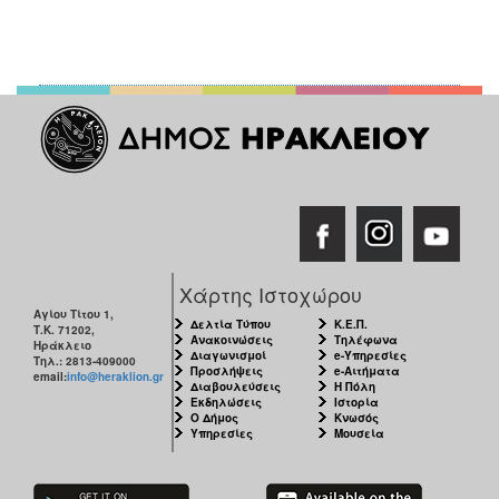
Χάρτης Ιστοχώρου
Αγίου Τίτου 1,
Δελτία Τύπου
Κ.Ε.Π.
Τ.Κ. 71202,
Ανακοινώσεις
Τηλέφωνα
Ηράκλειο
Διαγωνισμοί
e-Υπηρεσίες
Τηλ.: 2813-409000
Προσλήψεις
e-Αιτήματα
email:
info@heraklion.gr
Διαβουλεύσεις
Η Πόλη
Εκδηλώσεις
Ιστορία
Ο Δήμος
Κνωσός
Υπηρεσίες
Μουσεία