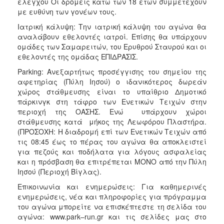
ελέγχου Oι δρομείς κάτω των 18 ετών συμμετέχουν
με ευθύνη των γονέων τους.
Ιατρική κάλυψη: Την ιατρική κάλυψη του αγώνα θα
αναλάβουν εθελοντές ιατροί. Επίσης θα υπάρχουν
ομάδες των Σαμαρειτών, του Ερυθρού Σταυρού και οι
εθελοντές της ομάδας ΕΠΙΔΡΑΣΙΣ.
Parking: Ανεξαρτήτως προσέγγισης του σημείου της
αφετηρίας (Πύλη Ιησού) ο ιδανικότερος δωρεάν
χώρος στάθμευσης είναι το υπαίθριο Δημοτικό
πάρκινγκ στη τάφρο των Ενετικών Τειχών στην
περιοχή της ΟΑΣΗΣ. Ενώ υπάρχουν χώροι
στάθμευσης κατά μήκος της Λεωφόρου Πλαστήρα.
(ΠΡΟΣΟΧΗ: Η διαδρομή επί των Ενετικών Τειχών από
τις 08:45 έως το πέρας του αγώνα θα αποκλειστεί
για πεζούς και ποδήλατα για λόγους ασφαλείας
και η πρόσβαση θα επιτρέπεται ΜΟΝΟ από την Πύλη
Ιησού (Περιοχή Βίγλας).
Επικοινωνία και ενημερώσεις: Για καθημερινές
ενημερώσεις, νέα και πληροφορίες για πρόγραμμα
του αγώνα μπορείτε να επισκέπτεστε τη σελίδα του
αγώνα: www.park–run.gr και τις σελίδες μας στο