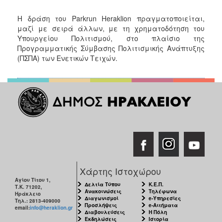
Η δράση του Parkrun Heraklion πραγματοποιείται,
μαζί με σειρά άλλων, με τη χρηματοδότηση του
Υπουργείου Πολιτισμού, στο πλαίσιο της
Προγραμματικής Σύμβασης Πολιτισμικής Ανάπτυξης
(ΠΣΠΑ) των Ενετικών Τειχών.
Χάρτης Ιστοχώρου
Αγίου Τίτου 1,
Δελτία Τύπου
Κ.Ε.Π.
Τ.Κ. 71202,
Ανακοινώσεις
Τηλέφωνα
Ηράκλειο
Διαγωνισμοί
e-Υπηρεσίες
Τηλ.: 2813-409000
Προσλήψεις
e-Αιτήματα
email:
info@heraklion.gr
Διαβουλεύσεις
Η Πόλη
Εκδηλώσεις
Ιστορία