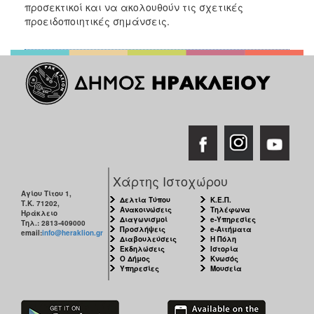
προσεκτικοί και να ακολουθούν τις σχετικές
προειδοποιητικές σημάνσεις.
Χάρτης Ιστοχώρου
Αγίου Τίτου 1,
Δελτία Τύπου
Κ.Ε.Π.
Τ.Κ. 71202,
Ανακοινώσεις
Τηλέφωνα
Ηράκλειο
Διαγωνισμοί
e-Υπηρεσίες
Τηλ.: 2813-409000
Προσλήψεις
e-Αιτήματα
email:
info@heraklion.gr
Διαβουλεύσεις
Η Πόλη
Εκδηλώσεις
Ιστορία
Ο Δήμος
Κνωσός
Υπηρεσίες
Μουσεία