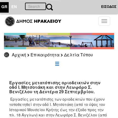
GR
EN
ΕΙΣΟΔΟΣ
ΕΠΙΚΑΙΡΟΤΗΤΑ
Toggle
navigati
Δελτία
Τύπου
Αρχείο
Αρχική
Επικαιρότητα
Δελτία Τύπου
ΔΗΜΟΤΗΣ
ΕΠΙΣΚΕΠΤΗΣ
Εργασίες μετατόπισης οριοδεικτών στην
οδό Ι. Μητσοτάκη και στην Λεωφόρο Σ.
Βενιζέλου τη Δευτέρα 29 Σεπτεμβρίου.
ΗΡΑΚΛΕΙΟ
ΓΙΑ...
Εργασίες μετατόπισης των οριοδεικτών που έχουν
τοποθετηθεί στην οδό Ι. Μητσοτάκη (από το ύψος του
Ιστορικού Μουσείου Κρήτης έως την έξοδο προς την
πλ. 18 Άγγλων) και στην Λεωφόρο Σ. Βενιζέλου (από