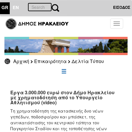
GR
EN
ΕΙΣΟΔΟΣ
ΕΠΙΚΑΙΡΟΤΗΤΑ
Toggle
navigati
Δελτία
Τύπου
Αρχείο
Αρχική
Επικαιρότητα
Δελτία Τύπου
ΔΗΜΟΤΗΣ
ΕΠΙΣΚΕΠΤΗΣ
Έργα 3.000.000 ευρώ στον Δήμο Ηρακλείου
με χρηματοδότηση από το Υπουργείο
Αθλητισμού (video)
ΗΡΑΚΛΕΙΟ
ΓΙΑ...
Τη χρηματοδότηση της κατασκευής δυο νέων
γηπέδων, ποδοσφαίρου και μπάσκετ, της
αντικατάστασης του κεντρικού τάπητα του
Παγκρητίου Σταδίου και της τοποθέτησης νέων