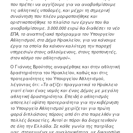
που πρέπει να αγγίξουμε για να αναβαθμίσουμε
τις αθλητικές υποδομές, και μέχρι τη σημερινή
συνάντηση που πλέον μορφοποιήθηκε και
οριστικοποιήθηκε το πλαίσιο των έργων που θα
αναβαθμίσουμε. 3.000.000 ευρώ θα διαθέσει το νέο
ΕΠΑ, το αναπτυξιακό πρόγραμμα του Υπουργείου
Αθλητισμού, στο Δήμο Ηρακλείου, για να κάνουμε
έργα τα οποία θα κάνουν καλύτερη την παροχή
υπηρεσιών στους αθλούμενους, στους προπονητές,
στον κόσμο του αθλητισμού».
Ο Γιάννης Βρούτσης αναφέρθηκε και στην αθλητική
δραστηριότητα του Ηρακλείου, καθώς και στις
προτεραιότητες του Υπουργείου Αθλητισμού,
λέγοντας ότι:
«Το αξίζει πραγματικά το Ηράκλειο
γιατί είναι ένας νομός και ένας Δήμος με μεγάλη
αθλητική δραστηριότητα. Επειδή ο αθλητισμός
αποτελεί υψίστη προτεραιότητα για την κυβέρνηση
το Υπουργείο Αθλητισμού χειρίζεται για πρώτη
φορά διπλάσιους πόρους από ότι στο παρελθόν για
πολλές δεκαετίες. Αυτοί οι πόροι θα διοχετευθούν
σε όλη την Ελλάδα. Σε κάθε γωνία της πατρίδας
μας, στοχευμένα με αναλογικότητα, με δικαιοσύνη