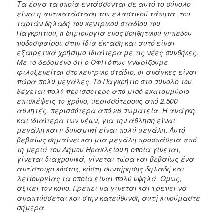
Τα έργα τα οποία εντάσσονται σε αυτό το σύνολο
είναι η αντικατάσταση του ελαστικού τάπητα, του
ταρτάν δηλαδή του κεντρικού σταδίου του
Παγκρητίου, η δημιουργία ενός βοηθητικού γηπέδου
ποδοσφαίρου στην ίδια έκταση και αυτό είναι
εξαιρετικά χρήσιμο ιδιαίτερα με τις νέες συνθήκες.
Με το δεδομένο ότι ο ΟΦΗ όπως γνωρίζουμε
φιλοξενείται στο κεντρικό στάδιο, οι ανάγκες είναι
πάρα πολύ μεγάλες. Το Παγκρήτιο στο σύνολο του
δέχεται πολύ περισσότερο από μισό εκατομμύριο
επισκέψεις το χρόνο, περισσότερους από 2.500
αθλητές, περισσότερα από 28 σωματεία. Η ανάγκη,
και ιδιαίτερα των νέων, για την άθληση είναι
μεγάλη και η δυναμική είναι πολύ μεγάλη. Αυτό
βεβαίως σημαίνει και μια μεγάλη προσπάθεια από
τη μεριά του Δήμου Ηρακλείου η οποία γίνεται,
γίνεται διαχρονικά, γίνεται τώρα και βεβαίως ένα
αντίστοιχο κόστος, κόστη συντήρησης δηλαδή και
λειτουργίας τα οποία είναι πολύ υψηλά. Όμως,
αξίζει τον κόπο. Πρέπει να γίνεται και πρέπει να
αναπτύσσεται και στην κατεύθυνση αυτή κινούμαστε
σήμερα.