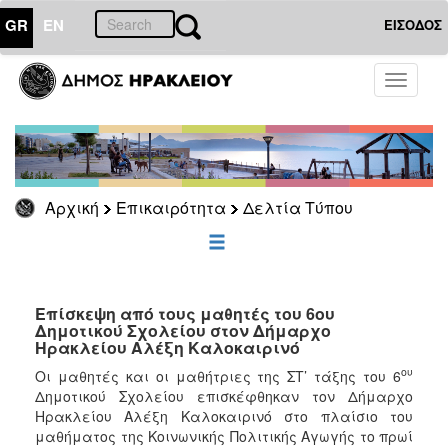
GR
EN
ΕΙΣΟΔΟΣ
ΕΠΙΚΑΙΡΟΤΗΤΑ
Toggle
navigati
Δελτία
Τύπου
Αρχείο
Αρχική
Επικαιρότητα
Δελτία Τύπου
ΔΗΜΟΤΗΣ
ΕΠΙΣΚΕΠΤΗΣ
Επίσκεψη από τους μαθητές του 6ου
Δημοτικού Σχολείου στον Δήμαρχο
Ηρακλείου Αλέξη Καλοκαιρινό
ΗΡΑΚΛΕΙΟ
ΓΙΑ...
ου
Οι μαθητές και οι μαθήτριες της ΣΤ’ τάξης του 6
Δημοτικού Σχολείου επισκέφθηκαν τον Δήμαρχο
Ηρακλείου Αλέξη Καλοκαιρινό στο πλαίσιο του
μαθήματος της Κοινωνικής Πολιτικής Αγωγής το πρωί