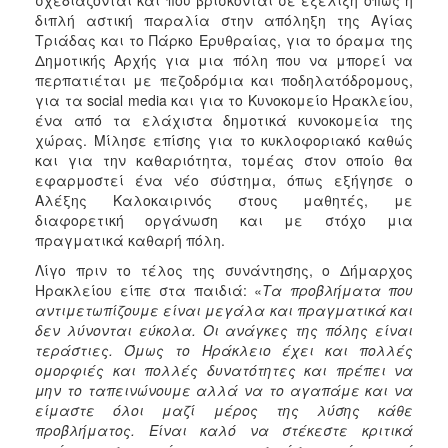
διπλή αστική παραλία στην απόληξη της Αγίας
Τριάδας και το Πάρκο Ερυθραίας, για το όραμα της
Δημοτικής Αρχής για μια πόλη που να μπορεί να
περπατιέται με πεζοδρόμια και ποδηλατόδρομους,
για τα social media και για το Κυνοκομείο Ηρακλείου,
ένα από τα ελάχιστα δημοτικά κυνοκομεία της
χώρας. Μίλησε επίσης για το κυκλοφοριακό καθώς
και για την καθαριότητα, τομέας στον οποίο θα
εφαρμοστεί ένα νέο σύστημα, όπως εξήγησε ο
Αλέξης Καλοκαιρινός στους μαθητές, με
διαφορετική οργάνωση και με στόχο μια
πραγματικά καθαρή πόλη.
Λίγο πριν το τέλος της συνάντησης, ο Δήμαρχος
Ηρακλείου είπε στα παιδιά: «
Τα προβλήματα που
αντιμετωπίζουμε είναι μεγάλα και πραγματικά και
δεν λύνονται εύκολα. Οι ανάγκες της πόλης είναι
τεράστιες. Όμως το Ηράκλειο έχει και πολλές
ομορφιές και πολλές δυνατότητες και πρέπει να
μην το ταπεινώνουμε αλλά να το αγαπάμε και να
είμαστε όλοι μαζί μέρος της λύσης κάθε
προβλήματος. Είναι καλό να στέκεστε κριτικά