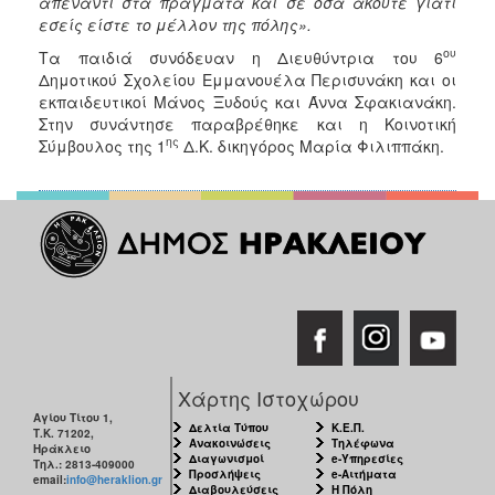
απέναντι στα πράγματα και σε όσα ακούτε γιατί
εσείς είστε το μέλλον της πόλης».
ου
Τα παιδιά συνόδευαν η Διευθύντρια του 6
Δημοτικού Σχολείου Εμμανουέλα Περισυνάκη και οι
εκπαιδευτικοί Μάνος Ξυδούς και Άννα Σφακιανάκη.
Στην συνάντησε παραβρέθηκε και η Κοινοτική
ης
Σύμβουλος της 1
Δ.Κ. δικηγόρος Μαρία Φιλιππάκη.
Χάρτης Ιστοχώρου
Αγίου Τίτου 1,
Δελτία Τύπου
Κ.Ε.Π.
Τ.Κ. 71202,
Ανακοινώσεις
Τηλέφωνα
Ηράκλειο
Διαγωνισμοί
e-Υπηρεσίες
Τηλ.: 2813-409000
Προσλήψεις
e-Αιτήματα
email:
info@heraklion.gr
Διαβουλεύσεις
Η Πόλη