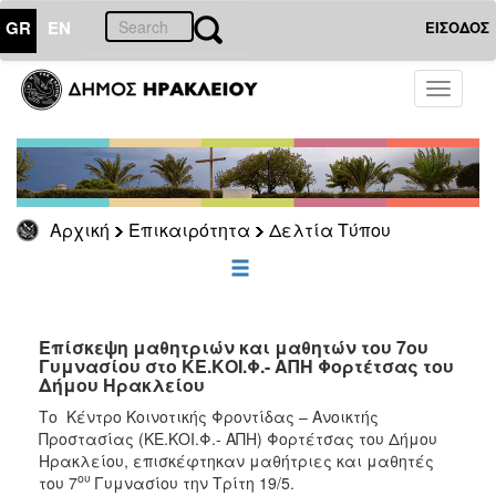
GR
EN
ΕΙΣΟΔΟΣ
ΕΠΙΚΑΙΡΟΤΗΤΑ
Toggle
navigati
Δελτία
Τύπου
Αρχείο
Αρχική
Επικαιρότητα
Δελτία Τύπου
ΔΗΜΟΤΗΣ
ΕΠΙΣΚΕΠΤΗΣ
Επίσκεψη μαθητριών και μαθητών του 7ου
Γυμνασίου στο ΚΕ.ΚΟΙ.Φ.- ΑΠΗ Φορτέτσας του
Δήμου Ηρακλείου
ΗΡΑΚΛΕΙΟ
ΓΙΑ...
Το Κέντρο Κοινοτικής Φροντίδας – Ανοικτής
Προστασίας (ΚΕ.ΚΟΙ.Φ.- ΑΠΗ) Φορτέτσας του Δήμου
Ηρακλείου, επισκέφτηκαν μαθήτριες και μαθητές
ου
του 7
Γυμνασίου την Τρίτη 19/5.