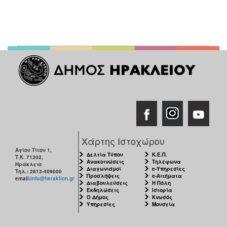
Χάρτης Ιστοχώρου
Αγίου Τίτου 1,
Δελτία Τύπου
Κ.Ε.Π.
Τ.Κ. 71202,
Ανακοινώσεις
Τηλέφωνα
Ηράκλειο
Διαγωνισμοί
e-Υπηρεσίες
Τηλ.: 2813-409000
Προσλήψεις
e-Αιτήματα
email:
info@heraklion.gr
Διαβουλεύσεις
Η Πόλη
Εκδηλώσεις
Ιστορία
Ο Δήμος
Κνωσός
Υπηρεσίες
Μουσεία