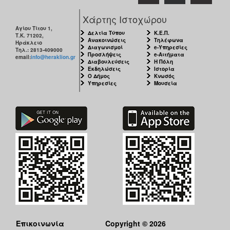
Χάρτης Ιστοχώρου
Αγίου Τίτου 1,
Δελτία Τύπου
Κ.Ε.Π.
Τ.Κ. 71202,
Ανακοινώσεις
Τηλέφωνα
Ηράκλειο
Διαγωνισμοί
e-Υπηρεσίες
Τηλ.: 2813-409000
Προσλήψεις
e-Αιτήματα
email:
info@heraklion.gr
Διαβουλεύσεις
Η Πόλη
Εκδηλώσεις
Ιστορία
Ο Δήμος
Κνωσός
Υπηρεσίες
Μουσεία
Επικοινωνία
Copyright © 2026