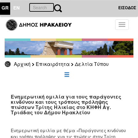
GR
EN
ΕΙΣΟΔΟΣ
ΕΠΙΚΑΙΡΟΤΗΤΑ
Toggle
navigati
Δελτία
Τύπου
Αρχείο
Αρχική
Επικαιρότητα
Δελτία Τύπου
ΔΗΜΟΤΗΣ
ΕΠΙΣΚΕΠΤΗΣ
Ενημερωτική ομιλία για τους παράγοντες
κινδύνου και τους τρόπους πρόληψης
πτώσεων Τρίτης Ηλικίας στο ΚΗΦΗ Αγ.
ΗΡΑΚΛΕΙΟ
Τριάδας του Δήμου Ηρακλείου
ΓΙΑ...
Ενημερωτική ομιλία με θέμα «Παράγοντες κινδύνου
και τρόποι πρόληψης για τις πτώσεις στην Τρίτη