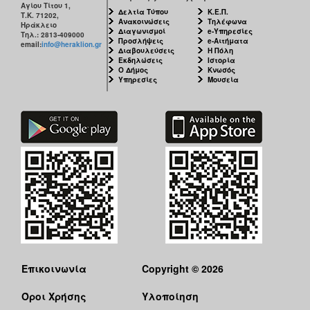
Αγίου Τίτου 1,
Δελτία Τύπου
Κ.Ε.Π.
Τ.Κ. 71202,
Ανακοινώσεις
Τηλέφωνα
Ηράκλειο
Διαγωνισμοί
e-Υπηρεσίες
Τηλ.: 2813-409000
Προσλήψεις
e-Αιτήματα
email:
info@heraklion.gr
Διαβουλεύσεις
Η Πόλη
Εκδηλώσεις
Ιστορία
Ο Δήμος
Κνωσός
Υπηρεσίες
Μουσεία
Επικοινωνία
Copyright © 2026
Όροι Χρήσης
Υλοποίηση