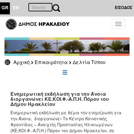
GR
EN
ΕΙΣΟΔΟΣ
ΕΠΙΚΑΙΡΟΤΗΤΑ
Toggle
navigati
Δελτία
Τύπου
Αρχείο
Αρχική
Επικαιρότητα
Δελτία Τύπου
ΔΗΜΟΤΗΣ
ΕΠΙΣΚΕΠΤΗΣ
Ενημερωτική εκδήλωση για την Άνοια
διοργανώνει ΚΕ.ΚΟΙ.Φ.-Α.Π.Η. Πόρου του
Δήμου Ηρακλείου
ΗΡΑΚΛΕΙΟ
ΓΙΑ...
Eνημερωτική εκδήλωση με θέμα την ενημέρωση για
την Άνοια, διοργανώνει Το Κέντρο Κοινοτικής
Φροντίδας – Ανοιχτής Προστασίας Ηλικιωμένων
(ΚΕ.ΚΟΙ.Φ.-Α.Π.Η.) Πόρου του Δήμου Ηρακλείου, σε