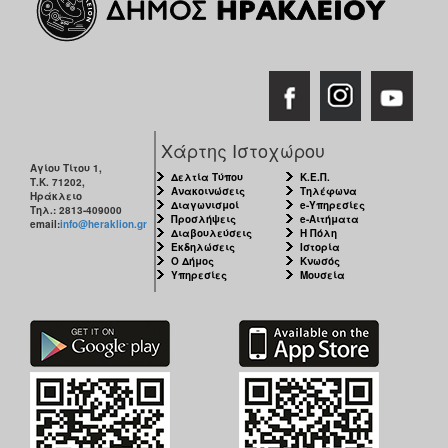
Χάρτης Ιστοχώρου
Αγίου Τίτου 1,
Δελτία Τύπου
Κ.Ε.Π.
Τ.Κ. 71202,
Ανακοινώσεις
Τηλέφωνα
Ηράκλειο
Διαγωνισμοί
e-Υπηρεσίες
Τηλ.: 2813-409000
Προσλήψεις
e-Αιτήματα
email:
info@heraklion.gr
Διαβουλεύσεις
Η Πόλη
Εκδηλώσεις
Ιστορία
Ο Δήμος
Κνωσός
Υπηρεσίες
Μουσεία