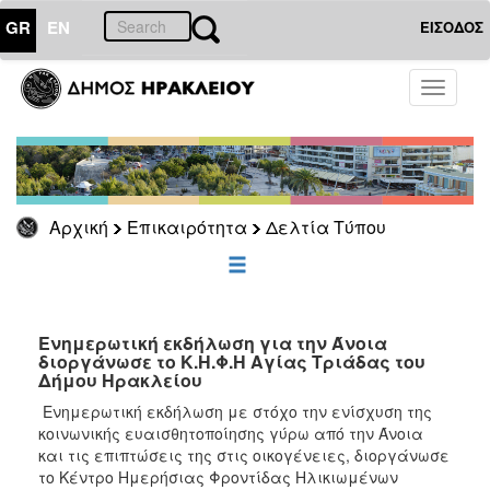
GR
EN
ΕΙΣΟΔΟΣ
ΕΠΙΚΑΙΡΟΤΗΤΑ
Toggle
navigati
Δελτία
Τύπου
Αρχείο
Αρχική
Επικαιρότητα
Δελτία Τύπου
ΔΗΜΟΤΗΣ
ΕΠΙΣΚΕΠΤΗΣ
Ενημερωτική εκδήλωση για την Άνοια
διοργάνωσε το Κ.Η.Φ.Η Αγίας Τριάδας του
Δήμου Ηρακλείου
ΗΡΑΚΛΕΙΟ
ΓΙΑ...
Eνημερωτική εκδήλωση με στόχο την ενίσχυση της
κοινωνικής ευαισθητοποίησης γύρω από την Άνοια
και τις επιπτώσεις της στις οικογένειες, διοργάνωσε
το Κέντρο Ημερήσιας Φροντίδας Ηλικιωμένων