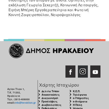
εκδήλωση Γεωργία Σεκερτζή, Κοινωνική Λειτουργός,
Ειρήνη Μπέρκη Εργοθεραπεύτρια και Φωτεινή
Κουντή Ζαφειροπούλου, Νευροψυχολόγος
Χάρτης Ιστοχώρου
Αγίου Τίτου 1,
Δελτία Τύπου
Κ.Ε.Π.
Τ.Κ. 71202,
Ανακοινώσεις
Τηλέφωνα
Ηράκλειο
Διαγωνισμοί
e-Υπηρεσίες
Τηλ.: 2813-409000
Προσλήψεις
e-Αιτήματα
email:
info@heraklion.gr
Διαβουλεύσεις
Η Πόλη
Εκδηλώσεις
Ιστορία