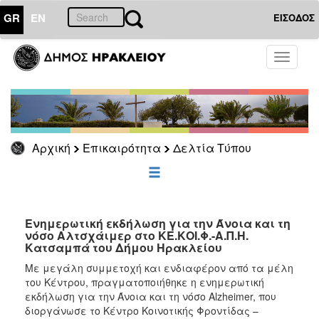
GR
EN
ΕΙΣΟΔΟΣ
ΕΠΙΚΑΙΡΟΤΗΤΑ
Toggle
navigati
Δελτία
Τύπου
Αρχείο
Αρχική
Επικαιρότητα
Δελτία Τύπου
ΔΗΜΟΤΗΣ
ΕΠΙΣΚΕΠΤΗΣ
Ενημερωτική εκδήλωση για την Άνοια και τη
νόσο Αλτσχάιμερ στο ΚΕ.ΚΟΙ.Φ.-Α.Π.Η.
Κατσαμπά του Δήμου Ηρακλείου
ΗΡΑΚΛΕΙΟ
ΓΙΑ...
Με μεγάλη συμμετοχή και ενδιαφέρον από τα μέλη
του Κέντρου, πραγματοποιήθηκε η ενημερωτική
εκδήλωση για την Άνοια και τη νόσο Alzheimer, που
διοργάνωσε το Κέντρο Κοινοτικής Φροντίδας –