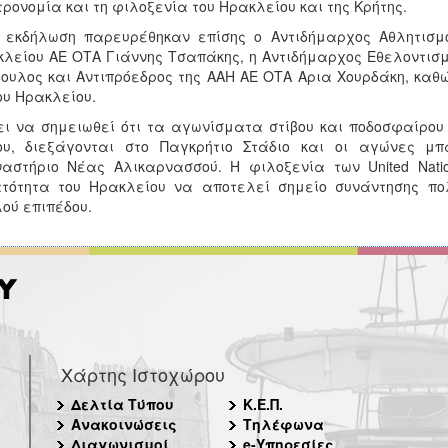
ρονομία και τη φιλοξενία του Ηρακλείου και της Κρήτης.
 εκδήλωση παρευρέθηκαν επίσης ο Αντιδήμαρχος Αθλητισμ
λείου ΑΕ ΟΤΑ Γιάννης Τσαπάκης, η Αντιδήμαρχος Εθελοντισ
ουλος και Αντιπρόεδρος της ΑΑΗ ΑΕ ΟΤΑ Αρια Χουρδάκη, καθ
υ Ηρακλείου.
ει να σημειωθεί ότι τα αγωνίσματα στίβου και ποδοσφαίρου
ου, διεξάγονται στο Παγκρήτιο Στάδιο και οι αγώνες μπ
αστήριο Νέας Αλικαρνασσού. Η φιλοξενία των United Natio
τότητα του Ηρακλείου να αποτελεί σημείο συνάντησης πο
ού επιπέδου.
Χάρτης Ιστοχώρου
Δελτία Τύπου
Κ.Ε.Π.
Ανακοινώσεις
Τηλέφωνα
Διαγωνισμοί
e-Υπηρεσίες