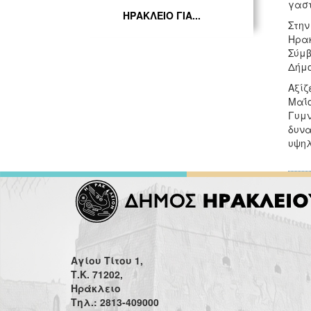
γαστ
ΗΡΑΚΛΕΙΟ ΓΙΑ...
Στην
Ηρακ
Σύμβ
Δήμο
Αξίζ
Μαΐ
Γυμν
δυνα
υψηλ
Αγίου Τίτου 1,
Τ.Κ. 71202,
Ηράκλειο
Τηλ.: 2813-409000