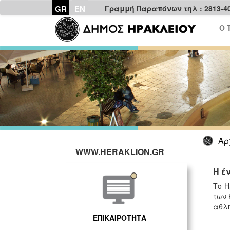
GR
EN
Γραμμή Παραπόνων τηλ : 2813-4
Ο 
Αρ
WWW.HERAKLION.GR
Η έ
Το Η
των 
αθλη
ΕΠΙΚΑΙΡΟΤΗΤΑ