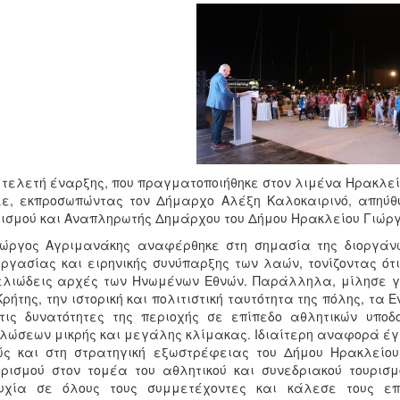
 τελετή έναρξης, που πραγματοποιήθηκε στον λιμένα Ηρακλεί
ε, εκπροσωπώντας τον Δήμαρχο Αλέξη Καλοκαιρινό, απηύθυ
ισμού και Αναπληρωτής Δημάρχου του Δήμου Ηρακλείου Γιώρ
ώργος Αγριμανάκης αναφέρθηκε στη σημασία της διοργάνω
ργασίας και ειρηνικής συνύπαρξης των λαών, τονίζοντας ότι 
λιώδεις αρχές των Ηνωμένων Εθνών. Παράλληλα, μίλησε γι
Κρήτης, την ιστορική και πολιτιστική ταυτότητα της πόλης, τα
τις δυνατότητες της περιοχής σε επίπεδο αθλητικών υπο
λώσεων μικρής και μεγάλης κλίμακας. Ιδιαίτερη αναφορά έγι
ώς και στη στρατηγική εξωστρέφειας του Δήμου Ηρακλείου
ρισμού στον τομέα του αθλητικού και συνεδριακού τουρισ
τυχία σε όλους τους συμμετέχοντες και κάλεσε τους επι