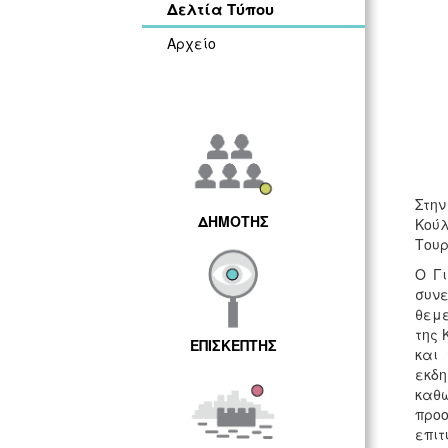
Δελτία Τύπου
Αρχείο
Στην
ΔΗΜΟΤΗΣ
Κούλ
Τουρ
Ο Γι
συνε
θεμε
της 
ΕΠΙΣΚΕΠΤΗΣ
και 
εκδη
καθ
προο
επι