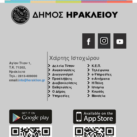
Χάρτης Ιστοχώρου
Αγίου Τίτου 1,
Δελτία Τύπου
Κ.Ε.Π.
Τ.Κ. 71202,
Ανακοινώσεις
Τηλέφωνα
Ηράκλειο
Διαγωνισμοί
e-Υπηρεσίες
Τηλ.: 2813-409000
Προσλήψεις
e-Αιτήματα
email:
info@heraklion.gr
Διαβουλεύσεις
Η Πόλη
Εκδηλώσεις
Ιστορία
Ο Δήμος
Κνωσός
Υπηρεσίες
Μουσεία