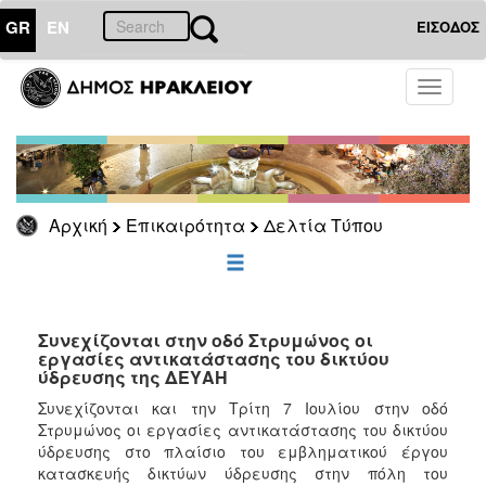
GR
EN
ΕΙΣΟΔΟΣ
ΕΠΙΚΑΙΡΟΤΗΤΑ
Toggle
navigati
Δελτία
Τύπου
Αρχείο
Αρχική
Επικαιρότητα
Δελτία Τύπου
ΔΗΜΟΤΗΣ
ΕΠΙΣΚΕΠΤΗΣ
Συνεχίζονται στην οδό Στρυμώνος οι
εργασίες αντικατάστασης του δικτύου
ύδρευσης της ΔΕΥΑΗ
ΗΡΑΚΛΕΙΟ
ΓΙΑ...
Συνεχίζονται και την Τρίτη 7 Ιουλίου στην οδό
Στρυμώνος οι εργασίες αντικατάστασης του δικτύου
ύδρευσης στο πλαίσιο του εμβληματικού έργου
κατασκευής δικτύων ύδρευσης στην πόλη του