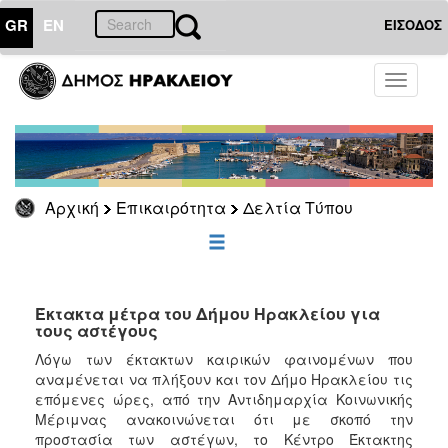
GR
EN
ΕΙΣΟΔΟΣ
ΕΠΙΚΑΙΡΟΤΗΤΑ
Toggle
navigati
Δελτία
Τύπου
Αρχείο
Αρχική
Επικαιρότητα
Δελτία Τύπου
ΔΗΜΟΤΗΣ
ΕΠΙΣΚΕΠΤΗΣ
Έκτακτα μέτρα του Δήμου Ηρακλείου για
τους αστέγους
ΗΡΑΚΛΕΙΟ
Λόγω των έκτακτων καιρικών φαινομένων που
ΓΙΑ...
αναμένεται να πλήξουν και τον Δήμο Ηρακλείου τις
επόμενες ώρες, από την Αντιδημαρχία Κοινωνικής
Μέριμνας ανακοινώνεται ότι με σκοπό την
προστασία των αστέγων, το Κέντρο Έκτακτης