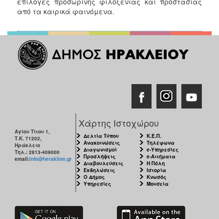
επιλογές προσωρινής φιλοξενίας και προστασίας
από τα καιρικά φαινόμενα.
Χάρτης Ιστοχώρου
Αγίου Τίτου 1,
Δελτία Τύπου
Κ.Ε.Π.
Τ.Κ. 71202,
Ανακοινώσεις
Τηλέφωνα
Ηράκλειο
Διαγωνισμοί
e-Υπηρεσίες
Τηλ.: 2813-409000
Προσλήψεις
e-Αιτήματα
email:
info@heraklion.gr
Διαβουλεύσεις
Η Πόλη
Εκδηλώσεις
Ιστορία
Ο Δήμος
Κνωσός
Υπηρεσίες
Μουσεία