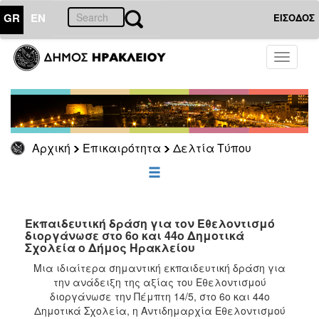
GR
EN
ΕΙΣΟΔΟΣ
ΕΠΙΚΑΙΡΟΤΗΤΑ
Toggle
navigati
Δελτία
Τύπου
Αρχείο
Αρχική
Επικαιρότητα
Δελτία Τύπου
ΔΗΜΟΤΗΣ
ΕΠΙΣΚΕΠΤΗΣ
Εκπαιδευτική δράση για τον Εθελοντισμό
διοργάνωσε στο 6ο και 44ο Δημοτικά
Σχολεία ο Δήμος Ηρακλείου ​
ΗΡΑΚΛΕΙΟ
ΓΙΑ...
Μια ιδιαίτερα σημαντική εκπαιδευτική δράση για
την ανάδειξη της αξίας του Εθελοντισμού
διοργάνωσε την Πέμπτη 14/5, στο 6ο και 44ο
Δημοτικά Σχολεία, η Αντιδημαρχία Εθελοντισμού