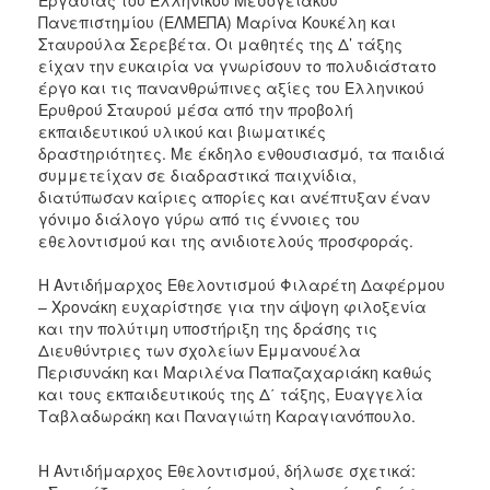
Πανεπιστημίου (ΕΛΜΕΠΑ) Μαρίνα Κουκέλη και
Σταυρούλα Σερεβέτα. Οι μαθητές της Δ’ τάξης
είχαν την ευκαιρία να γνωρίσουν το πολυδιάστατο
έργο και τις πανανθρώπινες αξίες του Ελληνικού
Ερυθρού Σταυρού μέσα από την προβολή
εκπαιδευτικού υλικού και βιωματικές
δραστηριότητες. Με έκδηλο ενθουσιασμό, τα παιδιά
συμμετείχαν σε διαδραστικά παιχνίδια,
διατύπωσαν καίριες απορίες και ανέπτυξαν έναν
γόνιμο διάλογο γύρω από τις έννοιες του
εθελοντισμού και της ανιδιοτελούς προσφοράς.
​Η Αντιδήμαρχος Εθελοντισμού Φιλαρέτη Δαφέρμου
– Χρονάκη ευχαρίστησε για την άψογη φιλοξενία
και την πολύτιμη υποστήριξη της δράσης τις
Διευθύντριες των σχολείων Εμμανουέλα
Περισυνάκη και Μαριλένα Παπαζαχαριάκη καθώς
και τους εκπαιδευτικούς της Δ΄ τάξης, Ευαγγελία
Ταβλαδωράκη και Παναγιώτη Καραγιανόπουλο.
​Η Αντιδήμαρχος Εθελοντισμού, δήλωσε σχετικά: