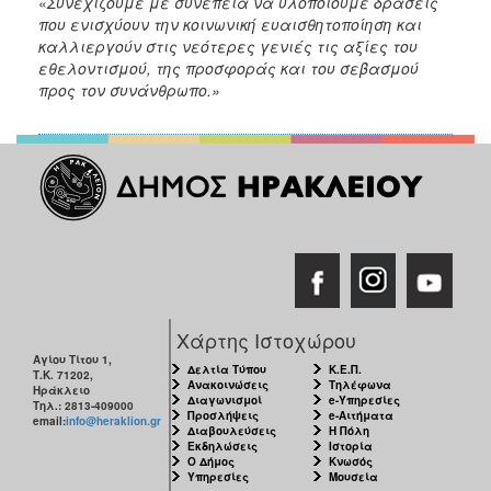
«
Συνεχίζουμε με συνέπεια να υλοποιούμε δράσεις
που ενισχύουν την κοινωνική ευαισθητοποίηση και
καλλιεργούν στις νεότερες γενιές τις αξίες του
εθελοντισμού, της προσφοράς και του σεβασμού
προς τον συνάνθρωπο.»
Χάρτης Ιστοχώρου
Αγίου Τίτου 1,
Δελτία Τύπου
Κ.Ε.Π.
Τ.Κ. 71202,
Ανακοινώσεις
Τηλέφωνα
Ηράκλειο
Διαγωνισμοί
e-Υπηρεσίες
Τηλ.: 2813-409000
Προσλήψεις
e-Αιτήματα
email:
info@heraklion.gr
Διαβουλεύσεις
Η Πόλη
Εκδηλώσεις
Ιστορία
Ο Δήμος
Κνωσός
Υπηρεσίες
Μουσεία