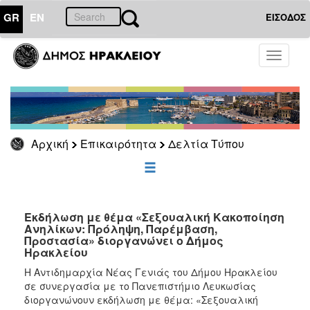
GR
EN
ΕΙΣΟΔΟΣ
ΕΠΙΚΑΙΡΟΤΗΤΑ
Toggle
navigati
Δελτία
Τύπου
Αρχείο
Αρχική
Επικαιρότητα
Δελτία Τύπου
ΔΗΜΟΤΗΣ
ΕΠΙΣΚΕΠΤΗΣ
Εκδήλωση με θέμα «Σεξουαλική Κακοποίηση
Ανηλίκων: Πρόληψη, Παρέμβαση,
Προστασία» διοργανώνει ο Δήμος
ΗΡΑΚΛΕΙΟ
Ηρακλείου
ΓΙΑ...
Η Αντιδημαρχία Νέας Γενιάς του Δήμου Ηρακλείου
σε συνεργασία με το Πανεπιστήμιο Λευκωσίας
διοργανώνουν εκδήλωση με θέμα: «Σεξουαλική