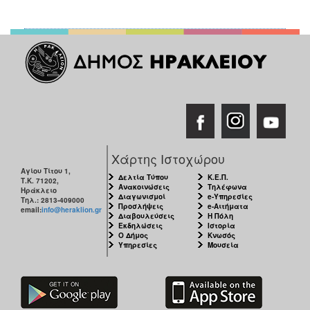
Χάρτης Ιστοχώρου
Αγίου Τίτου 1,
Δελτία Τύπου
Κ.Ε.Π.
Τ.Κ. 71202,
Ανακοινώσεις
Τηλέφωνα
Ηράκλειο
Διαγωνισμοί
e-Υπηρεσίες
Τηλ.: 2813-409000
Προσλήψεις
e-Αιτήματα
email:
info@heraklion.gr
Διαβουλεύσεις
Η Πόλη
Εκδηλώσεις
Ιστορία
Ο Δήμος
Κνωσός
Υπηρεσίες
Μουσεία