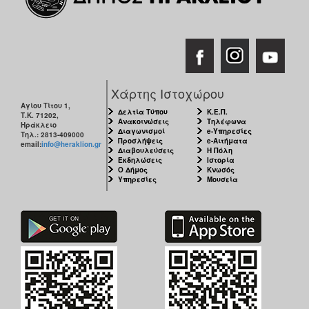
Χάρτης Ιστοχώρου
Αγίου Τίτου 1,
Δελτία Τύπου
Κ.Ε.Π.
Τ.Κ. 71202,
Ανακοινώσεις
Τηλέφωνα
Ηράκλειο
Διαγωνισμοί
e-Υπηρεσίες
Τηλ.: 2813-409000
Προσλήψεις
e-Αιτήματα
email:
info@heraklion.gr
Διαβουλεύσεις
Η Πόλη
Εκδηλώσεις
Ιστορία
Ο Δήμος
Κνωσός
Υπηρεσίες
Μουσεία