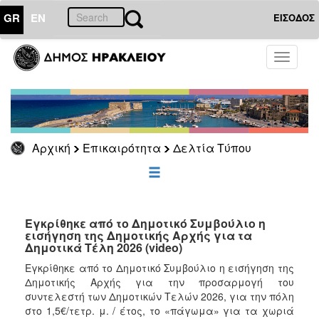
GR
EN
ΕΙΣΟΔΟΣ
ΕΠΙΚΑΙΡΟΤΗΤΑ
Toggle
navigati
Δελτία
Τύπου
Αρχείο
Αρχική
Επικαιρότητα
Δελτία Τύπου
ΔΗΜΟΤΗΣ
ΕΠΙΣΚΕΠΤΗΣ
Εγκρίθηκε από το Δημοτικό Συμβούλιο η
εισήγηση της Δημοτικής Αρχής για τα
Δημοτικά Τέλη 2026 (video)
ΗΡΑΚΛΕΙΟ
ΓΙΑ...
Εγκρίθηκε από το Δημοτικό Συμβούλιο η εισήγηση της
Δημοτικής Αρχής για την προσαρμογή του
συντελεστή των Δημοτικών Τελών 2026, για την πόλη
στο 1,5€/τετρ. μ. / έτος, το «πάγωμα» για τα χωριά