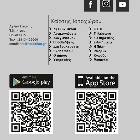
Χάρτης Ιστοχώρου
Αγίου Τίτου 1,
Δελτία Τύπου
Κ.Ε.Π.
Τ.Κ. 71202,
Ανακοινώσεις
Τηλέφωνα
Ηράκλειο
Διαγωνισμοί
e-Υπηρεσίες
Τηλ.: 2813-409000
Προσλήψεις
e-Αιτήματα
email:
info@heraklion.gr
Διαβουλεύσεις
Η Πόλη
Εκδηλώσεις
Ιστορία
Ο Δήμος
Κνωσός
Υπηρεσίες
Μουσεία