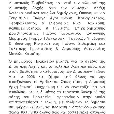
Δημοτικούς Συμβούλους και από την πλευρά της
Δημοτικής Αρχής από τον Δήμαρχο Αλέξη
Καλοκαιρινό και τους Αντιδημάρχους, Οικονομικών &
Τουρισμού Γιώργο Αγριμανάκη, Καθαριότητας,
Περιβάλλοντος & Ενέργειας Νίκο Γιαλιτάκη,
Καθημερινότητας & Ρύθμισης Επιχειρηματικής
Δραστηριότητας Γιώργο Καραντινό, Κοινωνικής
Μέριμνας Γιώργο Τσαγκαράκη, Τεχνικών Υποδομών
& Βιώσιμης Κινητικότητας Γιώργο Σισαμάκη και
Πολιτικής Προστασίας & Δημοτικής Αστυνομίας
Μανόλη Χαιρέτη.
Ο Δήμαρχος Ηρακλείου μίλησε για το σχέδιο της
Δημοτικής Αρχής και το πολιτικό σκεπτικό πάνω στο
οποίο βασίστηκε ο καθορισμός των Δημοτικών Τελών
για το 2026 και ζήτησε από όλους να μην
απαξιώνουν το Ηράκλειο. Όπως είπε, η Δημοτική
Αρχή θεωρεί υποχρέωση της να αναπτύξει και να
αποδώσει στους δημότες το τεράστιο δυναμικό της
πόλης του Ηρακλείου, προσπάθεια στην οποία
επιστρατεύεται η τόλμη, με γνώμονα το δημόσιο
συμφέρον: «
Είναι μια πρόταση η οποία δουλεύτηκε
πάρα πολύ από όλους μας και δουλεύτηκε ακριβώς