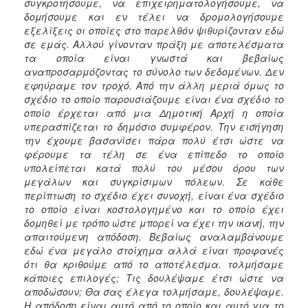
συγκροτήσουμε, να επιχειρηματολογήσουμε, να
δομήσουμε και εν τέλει να δρομολογήσουμε
εξελίξεις οι οποίες στο παρελθόν ψιθυρίζονταν εδώ
σε εμάς. Αλλού γίνονταν πράξη με αποτελέσματα
τα οποία είναι γνωστά και βεβαίως
αναπροσαρμόζοντας το σύνολο των δεδομένων. Δεν
εφηύραμε τον τροχό. Από την άλλη μεριά όμως το
σχέδιο το οποίο παρουσιάζουμε είναι ένα σχέδιο το
οποίο έρχεται από μια Δημοτική Αρχή η οποία
υπερασπίζεται το δημόσιο συμφέρον. Την εισήγηση
την έχουμε βασανίσει πάρα πολύ έτσι ώστε να
φέρουμε τα τέλη σε ένα επίπεδο το οποίο
υπολείπεται κατά πολύ του μέσου όρου των
μεγάλων και συγκρίσιμων πόλεων. Σε κάθε
περίπτωση το σχέδιο έχει συνοχή, είναι ένα σχέδιο
το οποίο είναι κοστολογημένο και το οποίο έχει
δομηθεί με τρόπο ώστε μπορεί να έχει την ικανή, την
απαιτούμενη απόδοση. Βεβαίως αναλαμβάνουμε
εδώ ένα μεγάλο στοίχημα αλλά είναι προφανές
ότι θα κριθούμε από το αποτέλεσμα. τολμήσαμε
κάποιες επιλογές; Τις δουλέψαμε έτσι ώστε να
αποδώσουν; Θα σας έλεγα τολμήσαμε, δουλέψαμε.
Η απόδοση είναι αυτό από το οποίο και αυτό για το