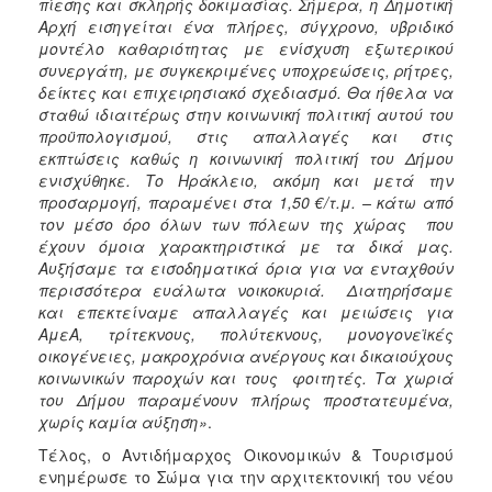
πίεσης και σκληρής δοκιμασίας. Σήμερα, η Δημοτική
Αρχή εισηγείται ένα πλήρες, σύγχρονο, υβριδικό
μοντέλο καθαριότητας με ενίσχυση εξωτερικού
συνεργάτη, με συγκεκριμένες υποχρεώσεις, ρήτρες,
δείκτες και επιχειρησιακό σχεδιασμό.
Θα ήθελα να
σταθώ ιδιαιτέρως στην κοινωνική πολιτική αυτού του
προϋπολογισμού, στις απαλλαγές και στις
εκπτώσεις καθώς η
κοινωνική πολιτική του Δήμου
ενισχύθηκε. Το Ηράκλειο, ακόμη και μετά την
προσαρμογή, παραμένει στα 1,50 €/τ.μ. – κάτω από
τον μέσο όρο όλων των πόλεων της χώρας που
έχουν όμοια χαρακτηριστικά με τα δικά μας.
Αυξήσαμε τα εισοδηματικά όρια για να ενταχθούν
περισσότερα ευάλωτα νοικοκυριά. Διατηρήσαμε
και επεκτείναμε απαλλαγές και μειώσεις για
ΑμεΑ, τρίτεκνους, πολύτεκνους, μονογονεϊκές
οικογένειες, μακροχρόνια ανέργους και δικαιούχους
κοινωνικών παροχών και τους φοιτητές. Τα χωριά
του Δήμου παραμένουν πλήρως προστατευμένα,
χωρίς καμία αύξηση»
.
Τέλος, ο Αντιδήμαρχος Οικονομικών & Τουρισμού
ενημέρωσε το Σώμα για την αρχιτεκτονική του νέου