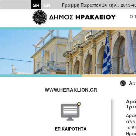
GR
EN
Γραμμή Παραπόνων τηλ : 2813-4
Ο 
Αρ
WWW.HERAKLION.GR
Δρά
Τρι
Δράσ
αλλη
το Κ
ΕΠΙΚΑΙΡΟΤΗΤΑ
Ηρακ