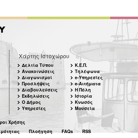
Χάρτης Ιστοχώρου
Δελτία Τύπου
Κ.Ε.Π.
Ανακοινώσεις
Τηλέφωνα
Διαγωνισμοί
e-Υπηρεσίες
Προσλήψεις
e-Αιτήματα
Διαβουλεύσεις
Η Πόλη
Εκδηλώσεις
Ιστορία
Ο Δήμος
Κνωσός
Υπηρεσίες
Μουσεία
ροι Χρήσης
ιμότητας
Πλοήγηση
FAQs
RSS