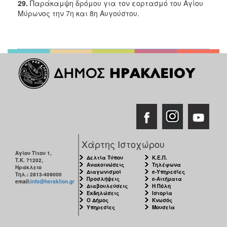
29.
Παράκαμψη δρόμου για τον εορτασμό του Αγίου
Μύρωνος την 7η και 8η Αυγούστου.
Χάρτης Ιστοχώρου
Αγίου Τίτου 1,
Δελτία Τύπου
Κ.Ε.Π.
Τ.Κ. 71202,
Ανακοινώσεις
Τηλέφωνα
Ηράκλειο
Διαγωνισμοί
e-Υπηρεσίες
Τηλ.: 2813-409000
Προσλήψεις
e-Αιτήματα
email:
info@heraklion.gr
Διαβουλεύσεις
Η Πόλη
Εκδηλώσεις
Ιστορία
Ο Δήμος
Κνωσός
Υπηρεσίες
Μουσεία