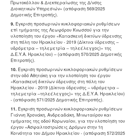
Πρωτοκόλλου & Διεκπεραίωσης της Δ/νσης
Διοικητικών Υπηρεσιών» (απόφαση 569/2025
Δημοτικής Επιτροπής).
9.
Έγκριση προσωρινών κυκλοφοριακών ρυθμίσεων
επί τμήματος της Λεωφόρου Κνωσσού για την
υλοποίηση του έργου «Κατασκευή δικτύων ύδρευσης
στη πόλη του Ηρακλείου - 2019 (Δίκτυα ύδρευσης –
υδρόμετρα – τηλεμετρία – τηλεέλεγχος)» της
Δ.Ε.Υ.Α. Ηρακλείου) – (απόφαση 570/2025 Δημοτικής
Επιτροπής).
10.
Έγκριση προσωρινών κυκλοφοριακών ρυθμίσεων
στην οδό Αθητάκη για την υλοποίηση του έργου
«Κατασκευή δικτύων ύδρευσης στη πόλη του
Ηρακλείου - 2019 (Δίκτυα ύδρευσης – υδρόμετρα –
τηλεμετρία –τηλεέλεγχος)» της Δ.Ε.Υ.Α. Ηρακλείου)
- (απόφαση 571/2025 Δημοτικής Επιτροπής).
11.
Έγκριση προσωρινών κυκλοφοριακών ρυθμίσεων
Γιάννη Χρονάκη, Ανδρεαδάκη, Μινωταύρου και
τμήματος της οδού Κορωναίου, για την υλοποίηση του
έργου «Ασφαλτοστρώσεις Δρόμων στην 1η
Κοινότητα του Δήμου Ηρακλείου - (απόφαση 572/2025