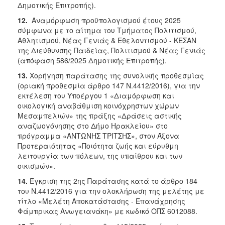
Δημοτικής Επιτροπής).
12.
Αναμόρφωση προϋπολογισμού έτους 2025
σύμφωνα με το αίτημα του Τμήματος Πολιτισμού,
Αθλητισμού, Νέας Γενιάς & Εθελοντισμού - ΚΕΣΑΝ
της Διεύθυνσης Παιδείας, Πολιτισμού & Νέας Γενιάς
(απόφαση 586/2025 Δημοτικής Επιτροπής).
13.
Χορήγηση παράτασης της συνολικής προθεσμίας
(οριακή προθεσμία άρθρο 147 Ν.4412/2016), για την
εκτέλεση του Υποέργου 1 «Διαμόρφωση και
οικολογική αναβάθμιση κοινόχρηστων χώρων
Μεσαμπελιών» της πράξης «Δράσεις αστικής
αναζωογόνησης στο Δήμο Ηρακλείου» στο
πρόγραμμα «ΑΝΤΩΝΗΣ ΤΡΙΤΣΗΣ», στον Άξονα
Προτεραιότητας «Ποιότητα ζωής και εύρυθμη
λειτουργία των πόλεων, της υπαίθρου και των
οικισμών».
14.
Έγκριση της 2ης Παράτασης κατά το άρθρο 184
του Ν.4412/2016 για την ολοκλήρωση της μελέτης με
τίτλο «Μελέτη Αποκατάστασης - Επανάχρησης
Φάμπρικας Ανωγειανάκη» με κωδικό ΟΠΣ 6012088.