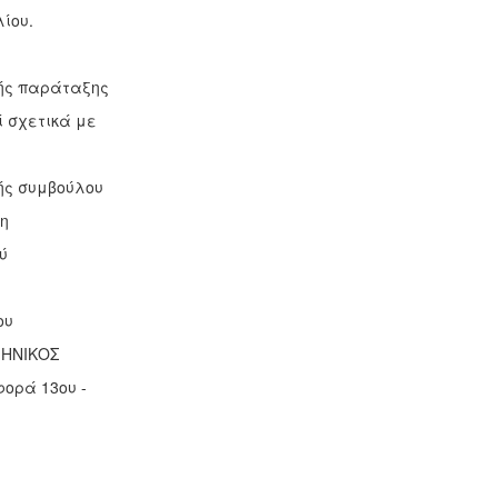
λίου.
κής παράταξης
 σχετικά με
κής συμβούλου
η
ύ
ου
ΜΗΝΙΚΟΣ
ορά 13ου -