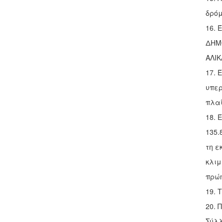
δρόμ
16. 
ΔΗΜ
ΑΛΙΚ
17. 
υπερ
πλαί
18. 
135.
τη ε
κλιμ
πρώη
19. 
20. 
Σύλλ