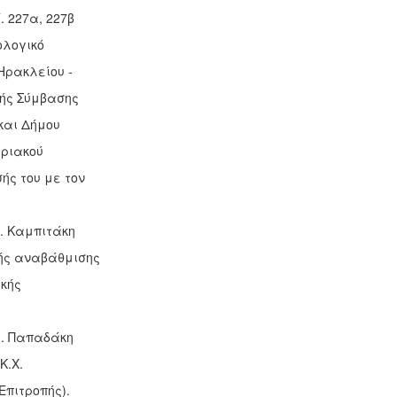
. 227α, 227β
ολογικό
Ηρακλείου -
κής Σύμβασης
και Δήμου
ιριακού
ής του με τον
. Καμπιτάκη
κής αναβάθμισης
κής
μ. Παπαδάκη
Κ.Χ.
πιτροπής).