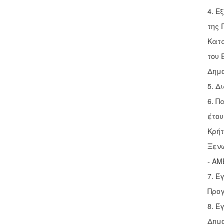
4. Ε
της 
Κατ
του 
Δημο
5. Δ
6. Π
έτου
Κρήτ
Ξενώ
- ΑΜ
7. Έ
Προγ
8. Έ
Δημο