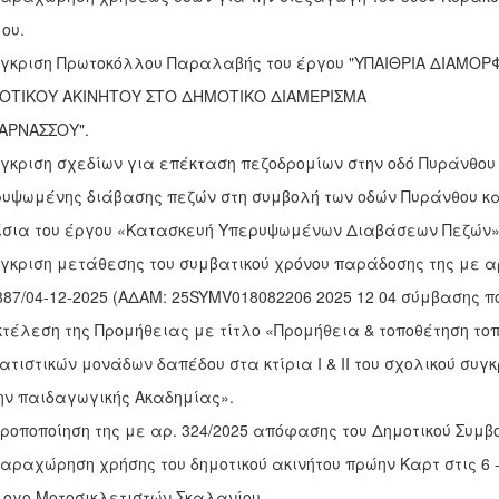
ου.
Έγκριση Πρωτοκόλλου Παραλαβής του έργου "ΥΠΑΙΘΡΙΑ ΔΙΑΜΟ
ΟΤΙΚΟΥ ΑΚΙΝΗΤΟΥ ΣΤΟ ΔΗΜΟΤΙΚΟ ΔΙΑΜΕΡΙΣΜΑ
ΑΡΝΑΣΣΟΥ".
Έγκριση σχεδίων για επέκταση πεζοδρομίων στην οδό Πυράνθου
υψωμένης διάβασης πεζών στη συμβολή των οδών Πυράνθου κα
σια του έργου «Κατασκευή Υπερυψωμένων Διαβάσεων Πεζών»
Έγκριση μετάθεσης του συμβατικού χρόνου παράδοσης της με α
887/04-12-2025 (ΑΔΑΜ: 25SYMV018082206 2025 12 04 σύμβασης 
κτέλεση της Προμήθειας με τίτλο «Προμήθεια & τοποθέτηση το
ατιστικών μονάδων δαπέδου στα κτίρια Ι & ΙΙ του σχολικού συγ
ν παιδαγωγικής Ακαδημίας».
Τροποποίηση της με αρ. 324/2025 απόφασης του Δημοτικού Συμβ
Παραχώρηση χρήσης του δημοτικού ακινήτου πρώην Καρτ στις 6 - 
ογο Μοτοσικλετιστών Σκαλανίου.