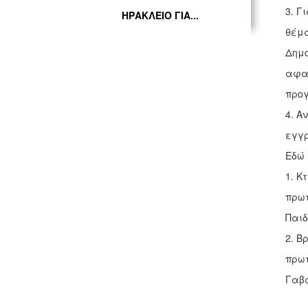
3. Γ
ΗΡΑΚΛΕΙΟ ΓΙΑ...
θέμα
Δημο
αφαλ
προγ
4. Α
εγγρ
Εδώ 
1. Κ
πρωτ
Παιδ
2. Β
πρωτ
Γαβ