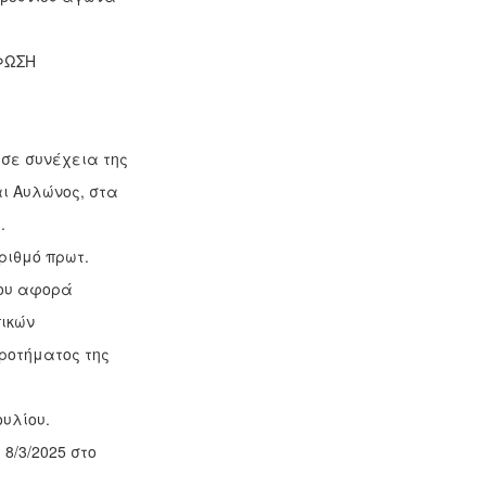
ΡΦΩΣΗ
 σε συνέχεια της
ι Αυλώνος, στα
.
ριθμό πρωτ.
που αφορά
πικών
κροτήματος της
ουλίου.
8/3/2025 στο