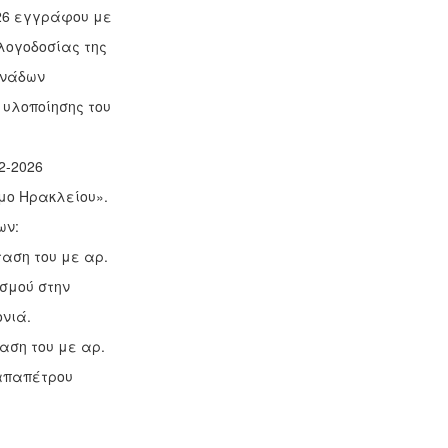
026 εγγράφου με
λογοδοσίας της
ονάδων
 υλοποίησης του
2-2026
μο Ηρακλείου».
ων:
ταση του με αρ.
σμού στην
ονιά.
αση του με αρ.
Παπαπέτρου