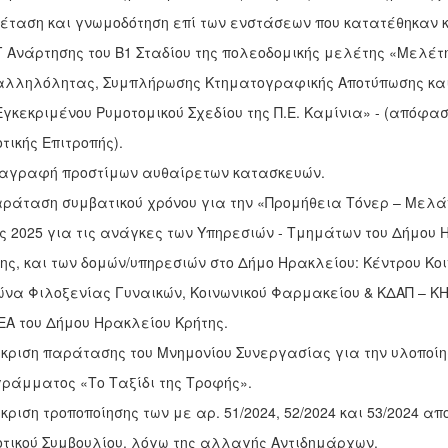
ξέταση και γνωμοδότηση επί των ενστάσεων που κατατέθηκαν 
Γ Ανάρτησης του Β1 Σταδίου της πολεοδομικής μελέτης «Μελέτ
αλληλόλητας, Συμπλήρωσης Κτηματογραφικής Αποτύπωσης κα
Εγκεκριμένου Ρυμοτομικού Σχεδίου της Π.Ε. Καμίνια» - (απόφασ
τικής Επιτροπής).
ιαγραφή προστίμων αυθαίρετων κατασκευών.
αράταση συμβατικού χρόνου για την «Προμήθεια Τόνερ – Μελά
ς 2025 για τις ανάγκες των Υπηρεσιών - Τμημάτων του Δήμου 
ης, και των δομών/υπηρεσιών στο Δήμο Ηρακλείου: Κέντρου Κοι
να Φιλοξενίας Γυναικών, Κοινωνικού Φαρμακείου & ΚΔΑΠ – ΚΗ
ΕΑ του Δήμου Ηρακλείου Κρήτης.
γκριση παράτασης του Μνημονίου Συνεργασίας για την υλοποίη
ράμματος «Το Ταξίδι της Τροφής».
γκριση τροποποίησης των με αρ. 51/2024, 52/2024 και 53/2024 
τικού Συμβουλίου, λόγω της αλλαγής Αντιδημάρχων.