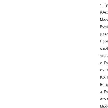
1. Τ
(Οικ
Μουσ
Εντό
μετα
Ηρακ
αποθ
περι
2. Έ
και 
Κ.Χ.
Επιτ
3. Έ
στο 
Μεσα