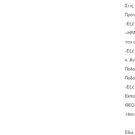
Στις
Προτ
-Εξέ
«ΗΡΑ
την 
-Εξέ
κ. Α
Ποδο
Ποδο
-Εξέ
Εκπα
ΘΕΟΤ
14ου
Εδώ 