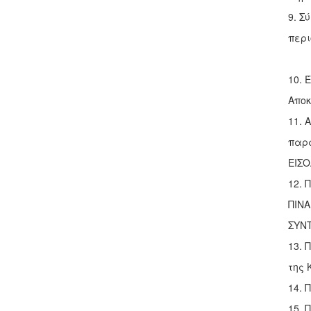
9. Σ
περι
10. 
Αποκ
11. 
παρά
ΕΙΣΟ
12. 
ΠΙΝΑ
ΣΥΝ
13. 
της 
14. 
15. 