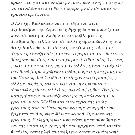
πρόκειται για μια δέσμη μέτρων που αυτή τη στιγμή
αναπτύσσονται και θα τα δούμε μέσα σε αυτό το
χρονικό ορίζοντα».
Ο Αλέξης Καλοκαιρινός επεσήμανε ότι ο
σχεδιασμός της Δημοτικής Αρχής δεν περιορίζεται
μόνο σε αυτή τη λύση για το πρόβλημα της
στάθμευσης αλλά και σε άλλες πρωτοβουλίες που
θα ξεδιπλωθούν σταδιακά, τονίζοντας:
«Αυτή τη
στιγμή η αναζήτησή μας που αφορά το άμεσο και το
βραχυπρόθεσμο, είναι οι χώροι στάθμευσης. Ο ένας
είναι αυτός που ανέφερα. Ο άλλος είναι η αύξηση
των διαθέσιμων χώρων στάθμευσης στην περίμετρο
του Παγκρητίου Σταδίου. Υπάρχουν και ορισμένες
άλλες σκέψεις ακόμα και για την ενοικίαση
ιδιωτικών χώρων αλλά με ικανό μέγεθος. Αυτές οι
παρεμβάσεις συνδυάζονται με την πύκνωση των
γραμμών του City Bus και ιδιαίτερα της μπλε
γραμμής από το Παγκρήτιο και της γραμμής που
έρχεται από τη Νέα Αλικαρνασσό. Της κόκκινης
γραμμής. Ενδεχομένως υπό κάποιες προϋποθέσεις
και της πράσινης γραμμής που έρχεται από το νότο.
Αυτό ήδη αποτελεί αντικείμενο διαπραγμάτευσης