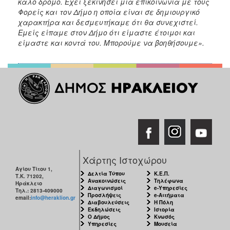
καλό δρόμο. Έχει ξεκινήσει μια επικοινωνία με τους
Φορείς και τον Δήμο η οποία είναι σε δημιουργικό
χαρακτήρα και δεσμευτήκαμε ότι θα συνεχιστεί.
Εμείς είπαμε στον Δήμο ότι είμαστε έτοιμοι και
είμαστε και κοντά του. Μπορούμε να βοηθήσουμε».
Χάρτης Ιστοχώρου
Αγίου Τίτου 1,
Δελτία Τύπου
Κ.Ε.Π.
Τ.Κ. 71202,
Ανακοινώσεις
Τηλέφωνα
Ηράκλειο
Διαγωνισμοί
e-Υπηρεσίες
Τηλ.: 2813-409000
Προσλήψεις
e-Αιτήματα
email:
info@heraklion.gr
Διαβουλεύσεις
Η Πόλη
Εκδηλώσεις
Ιστορία
Ο Δήμος
Κνωσός
Υπηρεσίες
Μουσεία