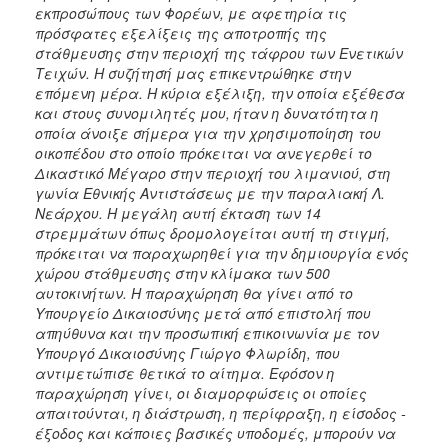
εκπροσώπους των Φορέων, με αφετηρία τις
πρόσφατες εξελίξεις της αποτροπής της
στάθμευσης στην περιοχή της τάφρου των Ενετικών
Τειχών. Η συζήτησή μας επικεντρώθηκε στην
επόμενη μέρα. Η κύρια εξέλιξη, την οποία εξέθεσα
και στους συνομιλητές μου, ήταν η δυνατότητα η
οποία άνοιξε σήμερα για την χρησιμοποίηση του
οικοπέδου στο οποίο πρόκειται να ανεγερθεί το
Δικαστικό Μέγαρο στην περιοχή του λιμανιού, στη
γωνία Εθνικής Αντιστάσεως με την παραλιακή Λ.
Νεάρχου. Η μεγάλη αυτή έκταση των 14
στρεμμάτων όπως δρομολογείται αυτή τη στιγμή,
πρόκειται να παραχωρηθεί για την δημιουργία ενός
χώρου στάθμευσης στην κλίμακα των 500
αυτοκινήτων. Η παραχώρηση θα γίνει από το
Υπουργείο Δικαιοσύνης μετά από επιστολή που
απηύθυνα και την προσωπική επικοινωνία με τον
Υπουργό Δικαιοσύνης Γιώργο Φλωρίδη, που
αντιμετώπισε θετικά το αίτημα. Εφόσον η
παραχώρηση γίνει, οι διαμορφώσεις οι οποίες
απαιτούνται, η διάστρωση, η περίφραξη, η είσοδος -
έξοδος και κάποιες βασικές υποδομές, μπορούν να