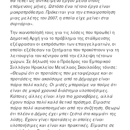
θα τεθεί ως αντικείμενο έργου μέσα στους
επόμενους μήνες. Ωστόσο ένα τέτοιο έργο είναι
μακροπρόθεσμο. Πρόκειται για την επικαιροποίηση
μιας μελέτης του 2007, η οποία είχε μείνει στα
συρτάρια».
Την ικανοποίησή τους για τις λύσεις που προωθεί η
Δημοτική Αρχή για το πρόβλημα της στάθμευσης
εξέφρασαν οι εκπρόσωποι των επαγγελματιών, οι
οποίοι εξέθεσαν τα ζητήματα που προκύπτουν για τη
λειτουργία του κέντρου από την έλλειψη τέτοιων
χώρων. Σε δήλωσή του ο Πρόεδρος του Εμπορικού
Συλλόγου Ηρακλείου Μενέλαος Σκουλούδης τόνισε:
«Θεωρώ ότι οι προτάσεις που μεταφέραμε και οι
προτάσεις που ακούσαμε από το Δήμαρχο είναι
πάρα πολύ καλές. Οι μισές μπορούμε να πούμε ότι
είναι σε μικρό χρονικό διάστημα υλοποιήσιμες.
Κάποιες άλλες είναι λίγο πιο χρονοβόρες, αλλά
έχουν πάρα πολύ καλό θετικό πρόσημο. Είμαστε
πάρα πολύ ικανοποιημένοι από την συζήτηση. Θεωρώ
ότι πλέον ο Δήμος έχει μπει ζεστά στο κομμάτι της
λύσης. Έχουν γίνει προτάσεις οι οποίες είναι
υλοποιήσιμες και είναι και πρακτικές. Είμαστε σε