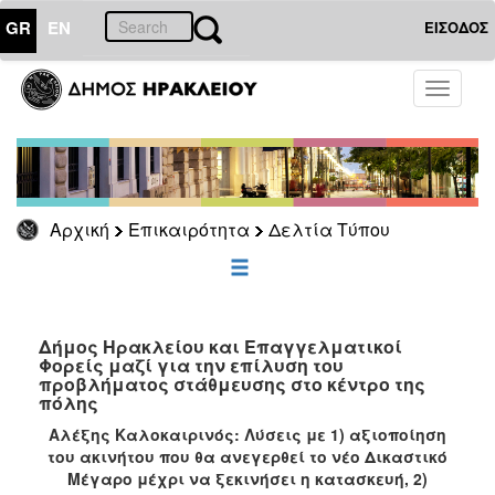
GR
EN
ΕΙΣΟΔΟΣ
ΕΠΙΚΑΙΡΟΤΗΤΑ
Toggle
navigati
Δελτία
Τύπου
Αρχείο
Αρχική
Επικαιρότητα
Δελτία Τύπου
ΔΗΜΟΤΗΣ
ΕΠΙΣΚΕΠΤΗΣ
Δήμος Ηρακλείου και Επαγγελματικοί
Φορείς μαζί για την επίλυση του
προβλήματος στάθμευσης στο κέντρο της
ΗΡΑΚΛΕΙΟ
πόλης
ΓΙΑ...
Αλέξης Καλοκαιρινός: Λύσεις με 1) αξιοποίηση
του ακινήτου που θα ανεγερθεί το νέο Δικαστικό
Μέγαρο μέχρι να ξεκινήσει η κατασκευή, 2)