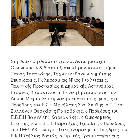
Στη σύσκεψη συμμετείχαν οι Αντιδήμαρχοι
Οικονομικών & Αναπτυξιακού Προγραμματισμού
Τάσος Τσατσάκης, Τεχνικών Έργων Δημήτρης
Σπυριδάκης, Πολεοδομίας Νίκος Γιαλιτάκης,
Πολιτικής Προστασίας & Δημοτικής Αστυνομίας
Γιώργος Καραντινός, η Γενική Γραμματέας του
Δήμου Μαρία Σκραφνάκη και από τους φορείς ο
Πρόεδρος του Ε.Σ.Η Μενέλαος Σκουλούδης, ο Γ.Γ του
Συλλόγου Θεοχάρης Παπαδάκης, ο Πρόεδρος του
Ε.Β.Ε.Η Βαγγέλης Καρκανάκης, ο Οικονομικός
Επόπτης του Ε.Β.Ε.Η Παράσχος Τζόρβας, ο Πρόεδρος
του ΤΕΕ/ΤΑΚ Γιώργος Ταβερναράκης, ο Πρόεδρος του
Ε.Κ.Η Στέλιος Βοριάς, ο Γενικός Γραμματέας της