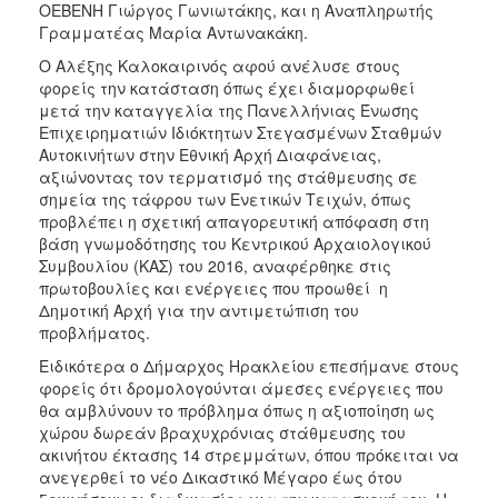
ΟΕΒΕΝΗ Γιώργος Γωνιωτάκης, και η Αναπληρωτής
Γραμματέας Μαρία Αντωνακάκη.
Ο Αλέξης Καλοκαιρινός αφού ανέλυσε στους
φορείς την κατάσταση όπως έχει διαμορφωθεί
μετά την καταγγελία της Πανελλήνιας Ένωσης
Επιχειρηματιών Ιδιόκτητων Στεγασμένων Σταθμών
Αυτοκινήτων στην Εθνική Αρχή Διαφάνειας,
αξιώνοντας τον τερματισμό της στάθμευσης σε
σημεία της τάφρου των Ενετικών Τειχών, όπως
προβλέπει η σχετική απαγορευτική απόφαση στη
βάση γνωμοδότησης του Κεντρικού Αρχαιολογικού
Συμβουλίου (ΚΑΣ) του 2016, αναφέρθηκε στις
πρωτοβουλίες και ενέργειες που προωθεί η
Δημοτική Αρχή για την αντιμετώπιση του
προβλήματος.
Ειδικότερα ο Δήμαρχος Ηρακλείου επεσήμανε στους
φορείς ότι δρομολογούνται άμεσες ενέργειες που
θα αμβλύνουν το πρόβλημα όπως η αξιοποίηση ως
χώρου δωρεάν βραχυχρόνιας στάθμευσης του
ακινήτου έκτασης 14 στρεμμάτων, όπου πρόκειται να
ανεγερθεί το νέο Δικαστικό Μέγαρο έως ότου