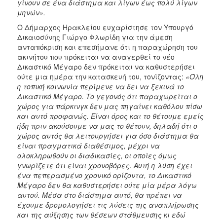
γίνουν σε ένα διάστημα και λίγων έως πολύ λίγων
μηνών».
Ο Δήμαρχος Ηρακλείου ευχαρίστησε τον Υπουργό
Δικαιοσύνης Γιώργο Φλωρίδη για την άμεση
ανταπόκριση και επεσήμανε ότι η παραχώρηση του
ακινήτου που πρόκειται να αναγερθεί το νέο
Δικαστικό Μέγαρο δεν πρόκειται να καθυστερήσει
ούτε μια ημέρα την κατασκευή του, τονίζοντας:
«Όλη
η τοπική κοινωνία περίμενε να δει να ξεκινά το
Δικαστικό Μέγαρο. Το γεγονός ότι παραχωρείται ο
χώρος για πάρκινγκ δεν μας πηγαίνει καθόλου πίσω
και αυτό προφανώς. Είναι όρος και το θέτουμε εμείς
ήδη πριν ακούσουμε να μας το θέτουν, δηλαδή ότι ο
χώρος αυτός θα λειτουργήσει για όσο διάστημα θα
είναι πραγματικά διαθέσιμος, μέχρι να
ολοκληρωθούν οι διαδικασίες, οι οποίες όμως
γνωρίζετε ότι είναι χρονοβόρες. Αυτή η λύση έχει
ένα πεπερασμένο χρονικό ορίζοντα, το Δικαστικό
Μέγαρο δεν θα καθυστερήσει ούτε μία μέρα λόγω
αυτού. Μέσα στο διάστημα αυτό, θα πρέπει να
έχουμε δρομολογήσει τις λύσεις της αναπλήρωσης
και της αύξησης των θέσεων στάθμευσης κι εδώ