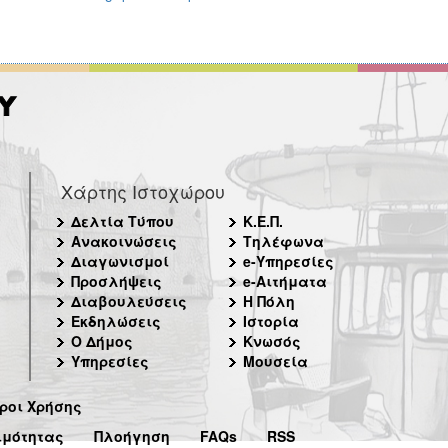
Χάρτης Ιστοχώρου
Δελτία Τύπου
Κ.Ε.Π.
Ανακοινώσεις
Τηλέφωνα
Διαγωνισμοί
e-Υπηρεσίες
Προσλήψεις
e-Αιτήματα
Διαβουλεύσεις
Η Πόλη
Εκδηλώσεις
Ιστορία
Ο Δήμος
Κνωσός
Υπηρεσίες
Μουσεία
ροι Χρήσης
ιμότητας
Πλοήγηση
FAQs
RSS