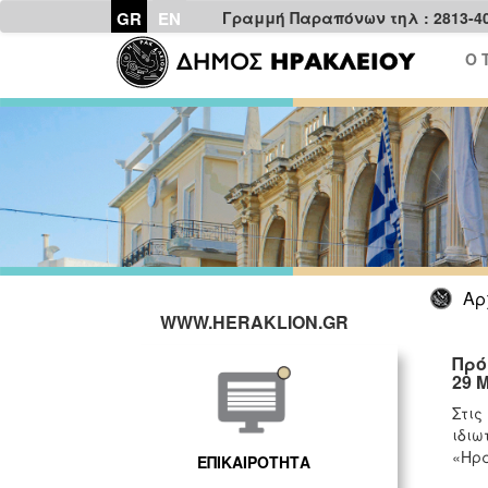
GR
EN
Γραμμή Παραπόνων τηλ : 2813-4
Ο 
Αρ
WWW.HERAKLION.GR
Πρό
29 
Στις
ιδιω
«Ηρά
ΕΠΙΚΑΙΡΟΤΗΤΑ