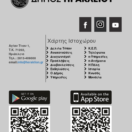
Χάρτης Ιστοχώρου
Αγίου Τίτου 1,
Δελτία Τύπου
Κ.Ε.Π.
Τ.Κ. 71202,
Ανακοινώσεις
Τηλέφωνα
Ηράκλειο
Διαγωνισμοί
e-Υπηρεσίες
Τηλ.: 2813-409000
Προσλήψεις
e-Αιτήματα
email:
info@heraklion.gr
Διαβουλεύσεις
Η Πόλη
Εκδηλώσεις
Ιστορία
Ο Δήμος
Κνωσός
Υπηρεσίες
Μουσεία