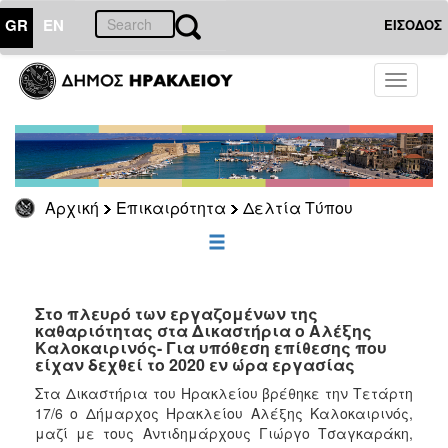
GR
EN
ΕΙΣΟΔΟΣ
ΕΠΙΚΑΙΡΟΤΗΤΑ
Toggle
navigati
Δελτία
Τύπου
Αρχείο
Αρχική
Επικαιρότητα
Δελτία Τύπου
ΔΗΜΟΤΗΣ
ΕΠΙΣΚΕΠΤΗΣ
Στο πλευρό των εργαζομένων της
καθαριότητας στα Δικαστήρια ο Αλέξης
Καλοκαιρινός- Για υπόθεση επίθεσης που
ΗΡΑΚΛΕΙΟ
είχαν δεχθεί το 2020 εν ώρα εργασίας
ΓΙΑ...
Στα Δικαστήρια του Ηρακλείου βρέθηκε την Τετάρτη
17/6 ο Δήμαρχος Ηρακλείου Αλέξης Καλοκαιρινός,
μαζί με τους Αντιδημάρχους Γιώργο Τσαγκαράκη,