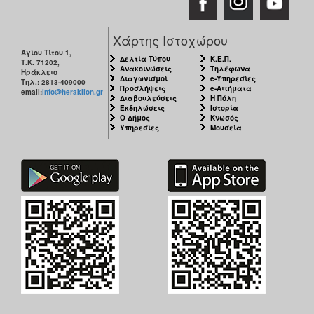
Χάρτης Ιστοχώρου
Αγίου Τίτου 1,
Δελτία Τύπου
Κ.Ε.Π.
Τ.Κ. 71202,
Ανακοινώσεις
Τηλέφωνα
Ηράκλειο
Διαγωνισμοί
e-Υπηρεσίες
Τηλ.: 2813-409000
Προσλήψεις
e-Αιτήματα
email:
info@heraklion.gr
Διαβουλεύσεις
Η Πόλη
Εκδηλώσεις
Ιστορία
Ο Δήμος
Κνωσός
Υπηρεσίες
Μουσεία