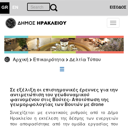
GR
EN
ΕΙΣΟΔΟΣ
ΕΠΙΚΑΙΡΟΤΗΤΑ
Toggle
navigati
Δελτία
Τύπου
Αρχείο
Αρχική
Επικαιρότητα
Δελτία Τύπου
ΔΗΜΟΤΗΣ
ΕΠΙΣΚΕΠΤΗΣ
Σε εξέλιξη οι επιστημονικές έρευνες για την
αντιμετώπιση του γεωδυναμικού
φαινομένου στις Βούτες- Αποτύπωση της
ΗΡΑΚΛΕΙΟ
γεωμορφολογίας των Βουτών με drone
ΓΙΑ...
Συνεχίζεται με εντατικούς ρυθμούς από το Δήμο
Ηρακλείου η εκτέλεση της δέσμης των ενεργειών
που αποφασίστηκε από την ομάδα εργασίας που