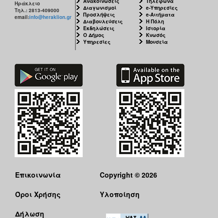
Ανακοινώσεις
Τηλέφωνα
Ηράκλειο
Διαγωνισμοί
e-Υπηρεσίες
Τηλ.: 2813-409000
Προσλήψεις
e-Αιτήματα
email:
info@heraklion.gr
Διαβουλεύσεις
Η Πόλη
Εκδηλώσεις
Ιστορία
Ο Δήμος
Κνωσός
Υπηρεσίες
Μουσεία
Επικοινωνία
Copyright © 2026
Όροι Χρήσης
Υλοποίηση
Δήλωση