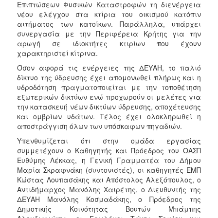
Επιπτώσεων Φυσικών Καταστροφών τη διενέργεια
νέου ελέγχου στα κτίρια του οικισμού κατόπιν
αιτήματος των κατοίκων. Παράλληλα, υπάρχει
συνεργασία με την Περιφέρεια Κρήτης για την
αρωγή σε ιδιοκτήτες κτιρίων που έχουν
χαρακτηριστεί κίτρινα.
Όσον αφορά τις ενέργειες της ΔΕΥΑΗ, το παλιό
δίκτυο της ύδρευσης έχει απομονωθεί πλήρως και η
υδροδότηση πραγματοποιείται με την τοποθέτηση
εξωτερικών δικτύων ενώ προχωρούν οι μελέτες για
την κατασκευή νέων δικτύων ύδρευσης, αποχέτευσης
και ομβρίων υδάτων. Τέλος έχει ολοκληρωθεί η
αποστράγγιση όλων των υπόσκαφων πηγαδιών.
Υπενθυμίζεται ότι στην ομάδα εργασίας
συμμετέχουν ο Καθηγητής και Πρόεδρος του ΟΑΣΠ
Ευθύμης Λέκκας, η Γενική Γραμματέα του Δήμου
Μαρία Σκραφνάκη (συντονιστές), οι καθηγητές ΕΜΠ
Κώστας Λουπασάκης και Απόστολος Αλεξόπουλος, ο
Αντιδήμαρχος Μανόλης Χαιρέτης, ο Διευθυντής της
ΔΕΥΑΗ Μανόλης Κοσμαδάκης, ο Πρόεδρος της
Δημοτικής Κοινότητας Βουτών Μπάμπης