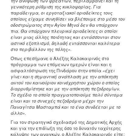
την ανύψωση των φρεατίων, περιλαμβάνει και τη
γενικότερη ρύθμιση της κυκλοφορίας. Για
παράδειγμα, οι εργοταξιακοί οριοδείκτες τους
οποίους είχαμε συνηθίσει να βλέπουμε στο μέσο του
οδοστρώματος στην Αγίου Μηνά δεν θα υπάρχουν
πια. Θα υπάρχουν πλευρικά οριοδείκτες οι οποίοι
είναι μιας άλλης ποιότητας και εντάσσονται στον
αστικό εξοπλισμό, δηλαδή εντάσσονται καλύτερα
στο περιβάλλον της πόλης».
Όπως επεσήμανε ο Αλέξης Καλοκαιρινός στο
πρόγραμμα των επόμενων ημερών είναι και η
ασφαλτόστρωση της Πινδάρου στην οποία
«
έχει
γίνει και η σημαντική ανάπλαση με την απόκτηση
αυτού του καινούριου κοινόχρηστου χώρου ο οποίος
διαρρυθμίστηκε και με την απόκτηση πεζοδρομίων.
Το σχέδιο το οποίο πραγματοποιούμε πολύ σύντομα
είναι και το συνεχές πεζοδρόμιο μέχρι την
Παναγίτσα Μασταμπά και το ένα συνδέεται με το
άλλο».
Για τον στρατηγικό σχεδιασμό της Δημοτικής Αρχής
και για την επιδίωξη της όσο το δυνατόν ταχύτερης
κάλυψης των αναγκών, ο Αλέξης Καλοκαιρινός είπε: