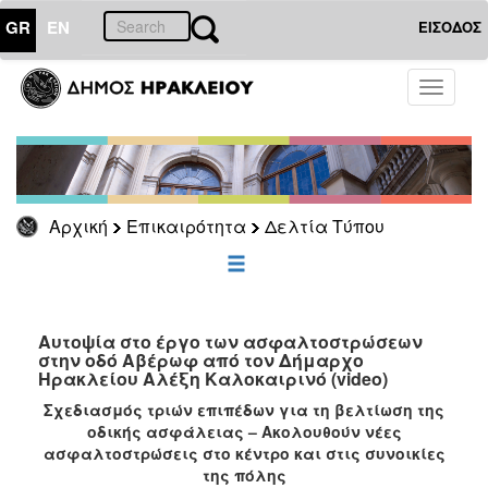
GR
EN
ΕΙΣΟΔΟΣ
ΕΠΙΚΑΙΡΟΤΗΤΑ
Toggle
navigati
Δελτία
Τύπου
Αρχείο
Αρχική
Επικαιρότητα
Δελτία Τύπου
ΔΗΜΟΤΗΣ
ΕΠΙΣΚΕΠΤΗΣ
Αυτοψία στο έργο των ασφαλτοστρώσεων
στην οδό Αβέρωφ από τον Δήμαρχο
Ηρακλείου Αλέξη Καλοκαιρινό (video)
ΗΡΑΚΛΕΙΟ
ΓΙΑ...
Σχεδιασμός τριών επιπέδων για τη βελτίωση της
οδικής ασφάλειας – Ακολουθούν νέες
ασφαλτοστρώσεις στο κέντρο και στις συνοικίες
της πόλης