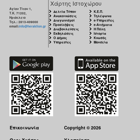
Χάρτης Ιστοχώρου
Αγίου Τίτου 1,
Δελτία Τύπου
Κ.Ε.Π.
Τ.Κ. 71202,
Ανακοινώσεις
Τηλέφωνα
Ηράκλειο
Διαγωνισμοί
e-Υπηρεσίες
Τηλ.: 2813-409000
Προσλήψεις
e-Αιτήματα
email:
info@heraklion.gr
Διαβουλεύσεις
Η Πόλη
Εκδηλώσεις
Ιστορία
Ο Δήμος
Κνωσός
Υπηρεσίες
Μουσεία
Επικοινωνία
Copyright © 2026
Όροι Χρήσης
Υλοποίηση