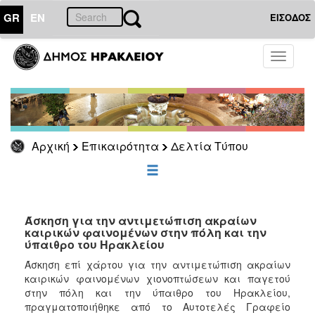
GR
EN
ΕΙΣΟΔΟΣ
ΕΠΙΚΑΙΡΟΤΗΤΑ
Toggle
navigati
Δελτία
Τύπου
Αρχείο
Αρχική
Επικαιρότητα
Δελτία Τύπου
ΔΗΜΟΤΗΣ
ΕΠΙΣΚΕΠΤΗΣ
Άσκηση για την αντιμετώπιση ακραίων
καιρικών φαινομένων στην πόλη και την
ύπαιθρο του Ηρακλείου
ΗΡΑΚΛΕΙΟ
ΓΙΑ...
Άσκηση επί χάρτου για την αντιμετώπιση ακραίων
καιρικών φαινομένων χιονοπτώσεων και παγετού
στην πόλη και την ύπαιθρο του Ηρακλείου,
πραγματοποιήθηκε από το Αυτοτελές Γραφείο