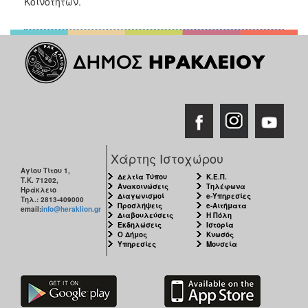
Κοινοτήτων.
Χάρτης Ιστοχώρου
Αγίου Τίτου 1,
Δελτία Τύπου
Κ.Ε.Π.
Τ.Κ. 71202,
Ανακοινώσεις
Τηλέφωνα
Ηράκλειο
Διαγωνισμοί
e-Υπηρεσίες
Τηλ.: 2813-409000
Προσλήψεις
e-Αιτήματα
email:
info@heraklion.gr
Διαβουλεύσεις
Η Πόλη
Εκδηλώσεις
Ιστορία
Ο Δήμος
Κνωσός
Υπηρεσίες
Μουσεία