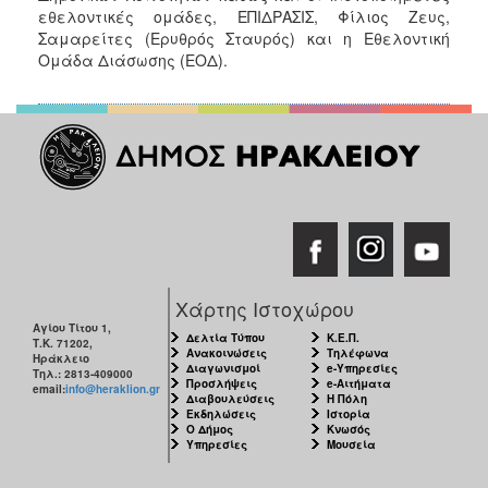
εθελοντικές ομάδες, ΕΠΙΔΡΑΣΙΣ, Φίλιος Ζευς,
Σαμαρείτες (Ερυθρός Σταυρός) και η Εθελοντική
Ομάδα Διάσωσης (ΕΟΔ).
Χάρτης Ιστοχώρου
Αγίου Τίτου 1,
Δελτία Τύπου
Κ.Ε.Π.
Τ.Κ. 71202,
Ανακοινώσεις
Τηλέφωνα
Ηράκλειο
Διαγωνισμοί
e-Υπηρεσίες
Τηλ.: 2813-409000
Προσλήψεις
e-Αιτήματα
email:
info@heraklion.gr
Διαβουλεύσεις
Η Πόλη
Εκδηλώσεις
Ιστορία
Ο Δήμος
Κνωσός
Υπηρεσίες
Μουσεία