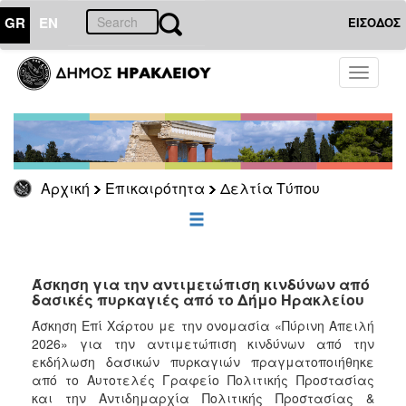
GR
EN
ΕΙΣΟΔΟΣ
ΕΠΙΚΑΙΡΟΤΗΤΑ
Toggle
navigati
Δελτία
Τύπου
Αρχείο
Αρχική
Επικαιρότητα
Δελτία Τύπου
ΔΗΜΟΤΗΣ
ΕΠΙΣΚΕΠΤΗΣ
Άσκηση για την αντιμετώπιση κινδύνων από
δασικές πυρκαγιές από το Δήμο Ηρακλείου
ΗΡΑΚΛΕΙΟ
Άσκηση Επί Χάρτου με την ονομασία «Πύρινη Απειλή
ΓΙΑ...
2026» για την αντιμετώπιση κινδύνων από την
εκδήλωση δασικών πυρκαγιών πραγματοποιήθηκε
από το Αυτοτελές Γραφείο Πολιτικής Προστασίας
και την Αντιδημαρχία Πολιτικής Προστασίας &