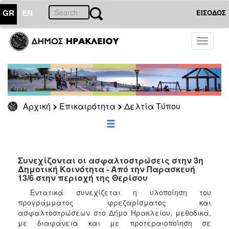
GR
EN
ΕΙΣΟΔΟΣ
ΕΠΙΚΑΙΡΟΤΗΤΑ
Toggle
navigati
Δελτία
Τύπου
Αρχείο
Αρχική
Επικαιρότητα
Δελτία Τύπου
ΔΗΜΟΤΗΣ
ΕΠΙΣΚΕΠΤΗΣ
Συνεχίζονται οι ασφαλτοστρώσεις στην 3η
Δημοτική Κοινότητα - Από την Παρασκευή
13/6 στην περιοχή της Θερίσου
ΗΡΑΚΛΕΙΟ
ΓΙΑ...
Εντατικά συνεχίζεται η υλοποίηση του
προγράμματος φρεζαρίσματος και
ασφαλτοστρώσεων στο Δήμο Ηρακλείου, μεθοδικά,
με διαφάνεια και με προτεραιοποίηση σε