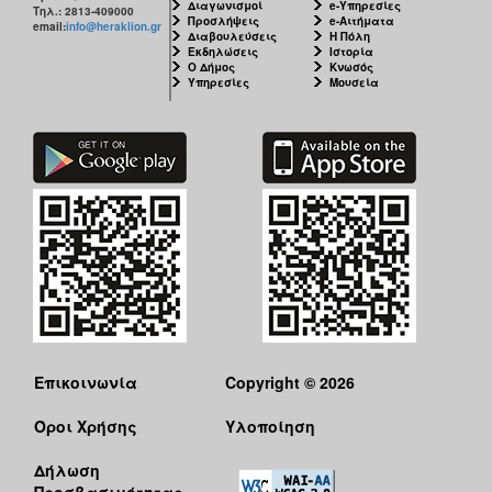
Διαγωνισμοί
e-Υπηρεσίες
Τηλ.: 2813-409000
Προσλήψεις
e-Αιτήματα
email:
info@heraklion.gr
Διαβουλεύσεις
Η Πόλη
Εκδηλώσεις
Ιστορία
Ο Δήμος
Κνωσός
Υπηρεσίες
Μουσεία
Επικοινωνία
Copyright © 2026
Όροι Χρήσης
Υλοποίηση
Δήλωση
Προσβασιμότητας