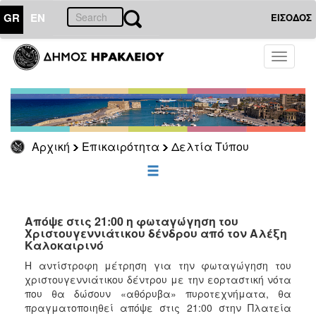
GR
EN
ΕΙΣΟΔΟΣ
ΕΠΙΚΑΙΡΟΤΗΤΑ
Toggle
navigati
Δελτία
Τύπου
Αρχείο
Αρχική
Επικαιρότητα
Δελτία Τύπου
ΔΗΜΟΤΗΣ
ΕΠΙΣΚΕΠΤΗΣ
Απόψε στις 21:00 η φωταγώγηση του
Χριστουγεννιάτικου δένδρου από τον Αλέξη
Καλοκαιρινό
ΗΡΑΚΛΕΙΟ
ΓΙΑ...
Η αντίστροφη μέτρηση για την φωταγώγηση του
χριστουγεννιάτικου δέντρου με την εορταστική νότα
που θα δώσουν «αθόρυβα» πυροτεχνήματα, θα
πραγματοποιηθεί απόψε στις 21:00 στην Πλατεία