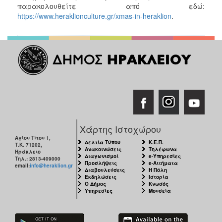
παρακολουθείτε από εδώ:
https://www.heraklionculture.gr/xmas-in-heraklion
.
Χάρτης Ιστοχώρου
Αγίου Τίτου 1,
Δελτία Τύπου
Κ.Ε.Π.
Τ.Κ. 71202,
Ανακοινώσεις
Τηλέφωνα
Ηράκλειο
Διαγωνισμοί
e-Υπηρεσίες
Τηλ.: 2813-409000
Προσλήψεις
e-Αιτήματα
email:
info@heraklion.gr
Διαβουλεύσεις
Η Πόλη
Εκδηλώσεις
Ιστορία
Ο Δήμος
Κνωσός
Υπηρεσίες
Μουσεία