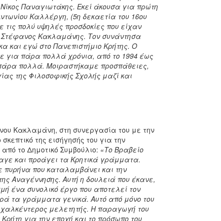
 Νίκος Παναγιωτάκης. Εκεί άκουσα για πρώτη
Αντωνίου Καλλέργη, (5η δεκαετία του 16ου
 τις πολύ υψηλές προσδοκίες που είχαν
ς ο Στέφανος Κακλαμάνης. Τον συνάντησα
α και εγώ στο Πανεπιστήμιο Κρήτης. Ο
ε για πάρα πολλά χρόνια, από το 1994 έως
ε πάρα πολλά. Μοιραστήκαμε προσπάθειες,
ίας της Φιλοσοφικής Σχολής μαζί και
ου Κακλαμάνη, στη συνεργασία του με την
σκεπτικό της εισήγησής του για την
από το Δημοτικό Συμβούλιο:
«Το Βραβείο
αγε και προάγει τα Κρητικά γράμματα.
 πυρήνα που καταλαμβάνει και την
ης Αναγέννησης. Αυτή η δουλειά που έκανε,
γμή ένα συνολικό έργο που αποτελεί τον
ορά τα γράμματα γενικά. Αυτό από μόνο του
, χαλκέντερος μελετητής. Η παραγωγή του
 Κρήτη για την εποχή και το πρόσωπο του