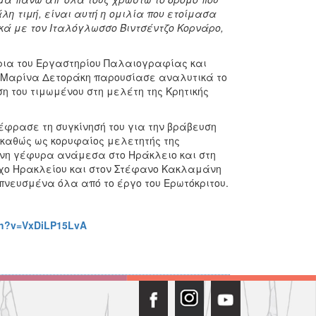
λη τιμή, είναι αυτή η ομιλία που ετοίμασα
ικά με τον Ιταλόγλωσσο Βιντσέντζο Κορνάρο,
ρια του Εργαστηρίου Παλαιογραφίας και
ς Μαρίνα Δετοράκη παρουσίασε αναλυτικά το
η του τιμωμένου στη μελέτη της Κρητικής
έφρασε τη συγκίνησή του για την βράβευση
 καθώς ως κορυφαίος μελετητής της
ονη γέφυρα ανάμεσα στο Ηράκλειο και στη
χο Ηρακλείου και στον Στέφανο Κακλαμάνη
νευσμένα όλα από το έργο του Ερωτόκριτου.
ch?v=VxDiLP15LvA