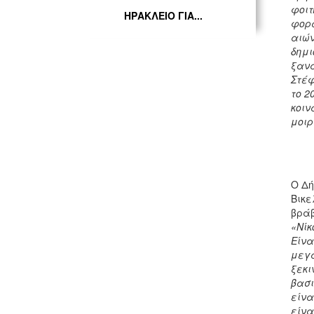
φοιτ
ΗΡΑΚΛΕΙΟ ΓΙΑ...
φορά
αιών
δημι
ξανά
Στέφ
το 2
κοιν
μοιρ
Ο Δή
Βικε
βράβ
«Νίκ
Είνα
μεγα
ξεκι
βασι
είνα
είνα