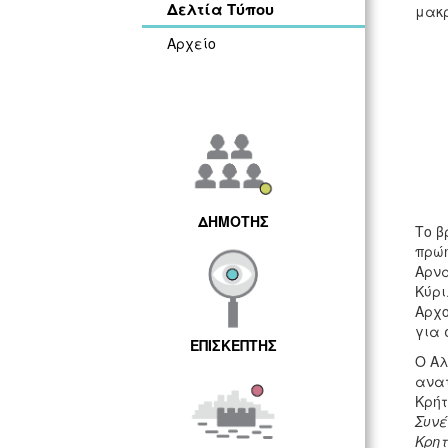
Δελτία Τύπου
μακρ
Αρχείο
ΔΗΜΟΤΗΣ
Το β
πρώη
Αρνα
Κύρι
Αρχο
για 
ΕΠΙΣΚΕΠΤΗΣ
Ο Αλ
ανατ
Κρήτ
Συνέ
Κρητ