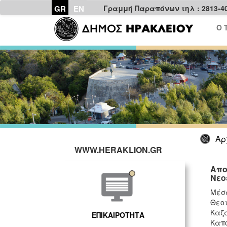
GR
EN
Γραμμή Παραπόνων τηλ : 2813-4
Ο 
Αρ
WWW.HERAKLION.GR
Απο
Νεο
Μέσα
Θεοτ
Καζα
ΕΠΙΚΑΙΡΟΤΗΤΑ
Καπο