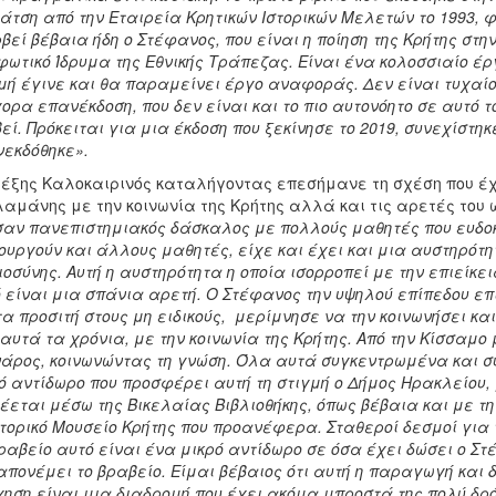
άτση από την Εταιρεία Κρητικών Ιστορικών Μελετών το 1993, φ
βεί βέβαια ήδη ο Στέφανος, που είναι η ποίηση της Κρήτης στη
ωτικό Ίδρυμα της Εθνικής Τράπεζας. Είναι ένα κολοσσιαίο έ
μή έγινε και θα παραμείνει έργο αναφοράς. Δεν είναι τυχαίο 
ορα επανέκδοση, που δεν είναι και το πιο αυτονόητο σε αυτό 
εί. Πρόκειται για μια έκδοση που ξεκίνησε το 2019, συνεχίστηκ
εκδόθηκε».
έξης Καλοκαιρινός καταλήγοντας επεσήμανε τη σχέση που έχ
αμάνης με την κοινωνία της Κρήτης αλλά και τις αρετές του
σαν πανεπιστημιακός δάσκαλος με πολλούς μαθητές που ευδοκι
ουργούν και άλλους μαθητές, είχε και έχει και μια αυστηρότη
ιοσύνης. Αυτή η αυστηρότητα η οποία ισορροπεί με την επιείκει
 είναι μια σπάνια αρετή. Ο Στέφανος την υψηλού επίπεδου επ
α προσιτή στους μη ειδικούς, μερίμνησε να την κοινωνήσει κα
αυτά τα χρόνια, με την κοινωνία της Κρήτης. Από την Κίσσαμο μ
άρος, κοινωνώντας τη γνώση. Όλα αυτά συγκεντρωμένα και σ
ό αντίδωρο που προσφέρει αυτή τη στιγμή ο Δήμος Ηρακλείου,
έεται μέσω της Βικελαίας Βιβλιοθήκης, όπως βέβαια και με τ
στορικό Μουσείο Κρήτης που προανέφερα. Σταθεροί δεσμοί για 
ραβείο αυτό είναι ένα μικρό αντίδωρο σε όσα έχει δώσει ο Στ
απονέμει το βραβείο. Είμαι βέβαιος ότι αυτή η παραγωγή και δ
ηση είναι μια διαδρομή που έχει ακόμα μπροστά της πολύ δρό