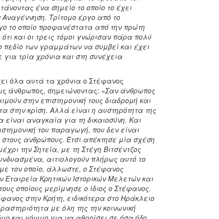
τάνοντας ένα σημείο το οποίο το έχει
ν Αναγέννηση. Τρίτομο έργο από το
ργο το οποίο προφανέστατα από την πρώτη
ότι και οι τρεις τόμοι γνώρισαν πάρα πολύ
το πεδίο των γραμμάτων να συμβεί και έχει
ε για τρία χρόνια και στη συνέχεια
ει όλα αυτά τα χρόνια o Στέφανος
 ως άνθρωπος, σημειώνοντας:
«Σαν άνθρωπος
μούν στην επιστημονική τους διαδρομή και
τα στην κρίση. Αλλά είναι η αυστηρότητα της
α είναι αναγκαία για τη δικαιοσύνη. Και
ιστημονική του παραγωγή, που δεν είναι
ι στους ανθρώπους. Έτσι απέκτησε μία σχέση
έχρι την Σητεία, με τη Στέγη Βιτσέντζος
υνδυασμένα, αιτιολογούν πλήρως αυτό το
 με τον οποίο, άλλωστε, ο Στέφανος
ην Εταιρεία Κρητικών Ιστορικών Μελετών και
τους οποίους μερίμνησε ο ίδιος ο Στέφανος.
έφανος στην Κρήτη, ειδικότερα στο Ηράκλειο
ραστηριότητα με όλη της την κοινωνική
μο και γόνιμο για να αθροίσει σε όσα ήδη