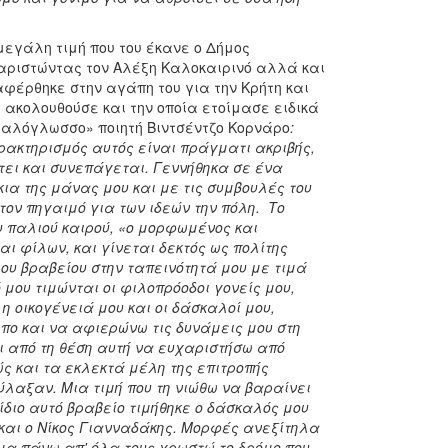
εγάλη τιμή που του έκανε ο Δήμος
χαριστώντας τον Αλέξη Καλοκαιρινό αλλά και
φέρθηκε στην αγάπη του για την Κρήτη και
 ακολουθούσε και την οποία ετοίμασε ειδικά
Ιταλόγλωσσο» ποιητή Βιντσέντζο Κορνάρο
:
αρακτηρισμός αυτός είναι πράγματι ακριβής,
τει και συνεπάγεται. Γεννήθηκα σε ένα
ια της μάνας μου και με τις συμβουλές του
τον πηγαιμό για των ιδεών την πόλη. Το
 παλιού καιρού, «ο μορφωμένος και
ι φίλων, και γίνεται δεκτός ως πολίτης
λου βραβείου στην ταπεινότητά μου με τιμά
 μου τιμώνται οι φιλοπρόοδοι γονείς μου,
η οικογένειά μου και οι δάσκαλοί μου,
πο και να αφιερώνω τις δυνάμεις μου στη
ι από τη θέση αυτή να ευχαριστήσω από
ώς και τα εκλεκτά μέλη της επιτροπής
ύλαξαν. Μια τιμή που τη νιώθω να βαραίνει
ίδιο αυτό βραβείο τιμήθηκε ο δάσκαλός μου
και ο Νίκος Γιανναδάκης. Μορφές ανεξίτηλα
μα πάνω απ' όλα τους χρωστώ το δρόμο που