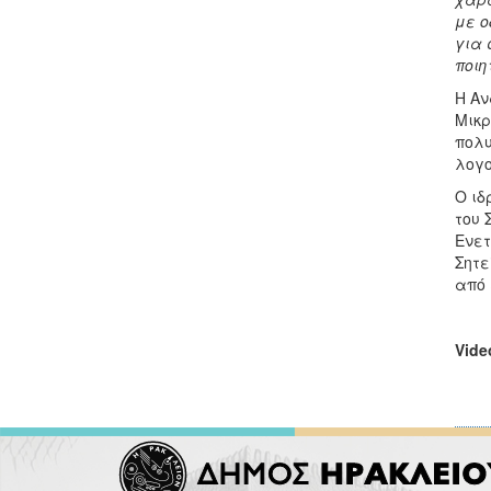
με ο
για 
ποιη
Η Αν
Μικρ
πολυ
λογο
Ο ιδ
του 
Ενετ
Σητε
από 
Vide