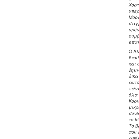
Χορτ
υπερ
Μορφ
στιγ
γρήγ
συμβ
επαν
Ο Αλ
Κακλ
και 
δημι
δικα
αυτό
πάντ
όλα 
Κορν
μικρ
συνδ
το Ι
Το Β
που 
απήχ