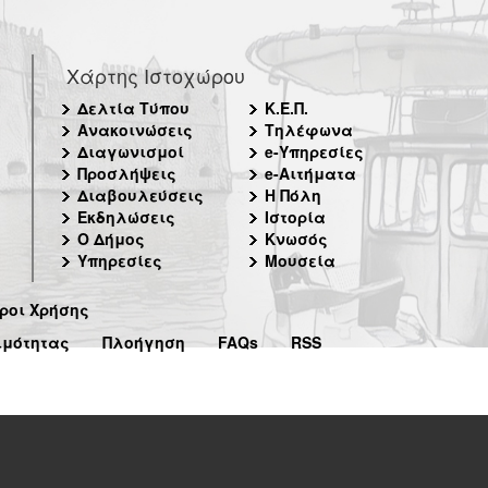
Χάρτης Ιστοχώρου
Δελτία Τύπου
Κ.Ε.Π.
Ανακοινώσεις
Τηλέφωνα
Διαγωνισμοί
e-Υπηρεσίες
Προσλήψεις
e-Αιτήματα
Διαβουλεύσεις
Η Πόλη
Εκδηλώσεις
Ιστορία
Ο Δήμος
Κνωσός
Υπηρεσίες
Μουσεία
ροι Χρήσης
ιμότητας
Πλοήγηση
FAQs
RSS