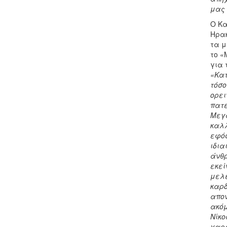
μας 
Ο Κα
Ηρακ
τα μ
το «
για 
«Κατ
τόσο
ορει
πατέ
Μεγά
καλλ
εφόσ
ιδια
άνθρ
εκεί
μελέ
καρδ
απον
ακόμ
Νίκο
χαρα