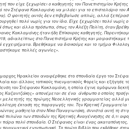
ητή που είχε ξεχωρίσει ο καθηγητής του Πανεπιστημίου Κρήτης
 τον Στέφανο Κακλαμάνη να μιλάει για το
επιστολάριο του 
α). Ο φοιτητής αυτός δεν επιβεβαίωσε απλώς, αλλά ξεπέρασε
ουργηθεί πολύ νωρίς για τον ίδιο. Είχε ξεχωρίσει πολύ νωρί
 όπως και άλλα πρόσωπα, όπως τον Αλέξη Πολίτη, όταν βρέθηκ
ανος Κακλαμάνης ήταν ήδη Επίκουρος καθηγητής. Πορευτήκαμ
019, αδιαλείπτως στο Πανεπιστήμιο Κρήτης και μοιραστήκαμ
ά εγχειρήματα. Βρεθήκαμε να διοικούμε και το τμήμα Φιλολογ
αστήκαμε πολλές αγωνίες».
μαρχος Ηρακλείου αναφέρθηκε στο σπουδαίο έργο του Στέφαν
λαία και άλλους τοπικούς πνευματικούς Φορείς και εξήγησε το 
ευση του Στέφανου Κακλαμάνη, η οποία έγινε ομόφωνα δεκτή 
ος Καζαντζάκης» απονέμεται σε ένα
άνθρωπο ο οποίος προήγ
ι μελετητής της πρώιμης Νεοελληνικής γραμματείας αλλά με
λύτερη έκταση της παραγωγής του. Την Κρητική Γραμματεία τ
νώντας μαθητεία στον Νίκο Παναγιωτάκη, συνιστά αυτή τη στι
κό πυλώνα των σπουδών της Κρητικής Αναγέννησης σε ό,τι αφ
ι πάρα πολύ σπουδαίο. Ο Στέφανος είναι ένας ακαταπόνητος
ι πραγματικά εντυπωσιακή. Το πρώτο βιβλίο που εκδόθηκε στην