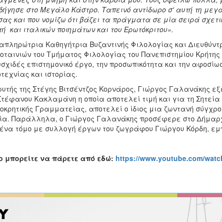
δήγησε στο Μεγάλο Κάστρο. Ταπεινό αντίδωρο σ' αυτή τη μεγά
σας και που νομίζω ότι βάζει τα πράγματα σε μία σειρά σχετ
τή και ιταλικών ποιημάτων και του Ερωτόκριτου».
απληρώτρια Καθηγήτρια Βυζαντινής Φιλολογίας και Διευθύντ
οταινιών του Τμήματος Φιλολογίας του Πανεπιστημίου Κρήτη
σχιδές επιστημονικό έργο, την προσωπικότητα και την αφοσίωσ
τεχνίας και ιστορίας.
ρυτής της Στέγης Βιτσέντζος Κορνάρος, Γιώργος Γαλανάκης εξ
Στέφανου Κακλαμάνη η οποία αποτελεί τιμή και για τη Σητεία
οκρητικής Γραμματείας, αποτελεί ο ίδιος μια ζωντανή σύγχρ
ία. Παράλληλα, ο Γιώργος Γαλανάκης προσέφερε στο Δήμαρ
ένα τόμο με συλλογή έργων του ζωγράφου Γιώργου Κόρδη, εμπ
o
μπορείτε να πάρετε από εδώ:
https://www.youtube.com/wat