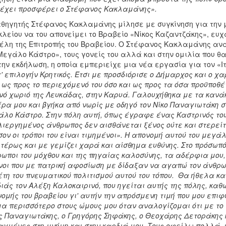
έχει προσφέρει ο Στέφανος Κακλαμάνης».
θηγητής Στέφανος Κακλαμάνης μίλησε με συγκίνηση για την μ
λείου να του απονείμει το Βραβείο «Νίκος Καζαντζάκης», ευ
έλη της Επιτροπής του Βραβείου. Ο Στέφανος Κακλαμάνης ανα
Μεγάλο Κάστρο», τους γονείς του αλλά και στην ομιλία που θα
την εκδήλωση, η οποία εμπεριείχε μια νέα εργασία για τον «
' επιλογήν Κρητικός. Έτσι με προσδιόρισε ο Δήμαρχος και ο χ
 ως προς το περιεχόμενό του όσο και ως προς τα όσα προϋποθέ
νό χωριό της Λευκάδας, στην Καρυά. Γαλουχήθηκα με τα κανάκ
ρα μου και βγήκα από νωρίς με οδηγό τον Νίκο Παναγιωτάκη σ
λο Κάστρο. Στην πόλη αυτή, όπως έγραφε ένας Καστρινός του
ιεργημένος άνθρωπος δεν αισθάνεται ξένος ούτε και στερείτα
ον οι τρόποι του είναι τιμημένοι». Η απονομή αυτού του μεγά
ιτέρως και με γεμίζει χαρά και αίσθημα ευθύνης. Στο πρόσωπό
ωποι του μόχθου και της πηγαίας καλοσύνης, τα αδέρφια μου, 
νοι που με πατρική αφοσίωση με δίδαξαν να αγαπώ τον άνθρω
τη του πνευματικού πολιτισμού αυτού του τόπου. Θα ήθελα κα
ιάς τον Αλέξη Καλοκαιρινό, που ηγείται αυτής της πόλης, καθ
ομής του βραβείου γι' αυτήν την απρόσμενη τιμή που μου επιφ
α περισσότερο στους ώμους μου όταν αναλογίζομαι ότι με το 
ς Παναγιωτάκης, ο Γρηγόρης Σηφάκης, ο Θεοχάρης Δετοράκης 
γμένες στη μνήμη και στην καρδιά μου. Τους οφείλω πολλά, 