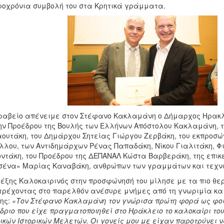
οχρόνια συμβολή του στα Κρητικά γράμματα.
ραβείο απένειμε στον Στέφανο Κακλαμάνη ο Δήμαρχος Ηρακλ
ν Προέδρου της Βουλής των Ελλήνων Απόστολου Κακλαμάνη, τ
ουτάκη, του Δημάρχου Σητείας Γιώργου Ζερβάκη, του εκπροσώπ
λλου, των Αντιδημάρχων Ρένας Παπαδάκη, Νίκου Γιαλιτάκη, 
ντάκη, του Προέδρου της ΔΕΠΑΝΑΛ Κώστα Βαρβεράκη, της επι
σένα» Μαρίας Καναβάκη, ανθρώπων των γραμμάτων και τεχνών
έξης Καλοκαιρινός στην προσφώνησή του μίλησε με τα πιο θ
ρέχοντας στο παρελθόν ανέσυρε μνήμες από τη γνωριμία και
ης:
«Τον Στέφανο Κακλαμάνη τον γνώρισα πρώτη φορά ως φοιτ
δριο που είχε πραγματοποιηθεί στο Ηράκλειο το καλοκαίρι το
ικών Ιστορικών Μελετών. Οι γονείς μου με είχαν παροτρύνει