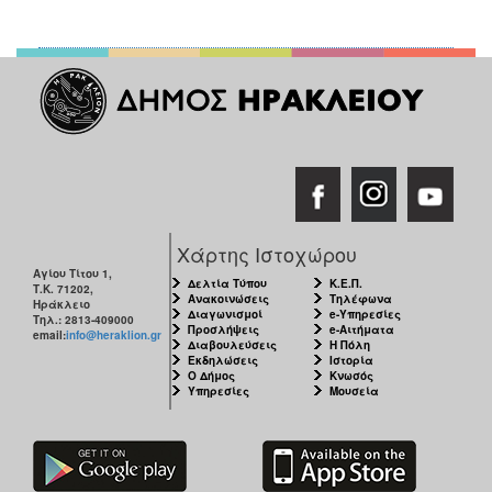
Χάρτης Ιστοχώρου
Αγίου Τίτου 1,
Δελτία Τύπου
Κ.Ε.Π.
Τ.Κ. 71202,
Ανακοινώσεις
Τηλέφωνα
Ηράκλειο
Διαγωνισμοί
e-Υπηρεσίες
Τηλ.: 2813-409000
Προσλήψεις
e-Αιτήματα
email:
info@heraklion.gr
Διαβουλεύσεις
Η Πόλη
Εκδηλώσεις
Ιστορία
Ο Δήμος
Κνωσός
Υπηρεσίες
Μουσεία