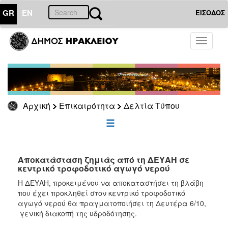
GR
EN
ΕΙΣΟΔΟΣ
ΕΠΙΚΑΙΡΟΤΗΤΑ
Toggle
navigati
Δελτία
Τύπου
Αρχείο
Αρχική
Επικαιρότητα
Δελτία Τύπου
ΔΗΜΟΤΗΣ
ΕΠΙΣΚΕΠΤΗΣ
Αποκατάσταση ζημιάς από τη ΔΕΥΑΗ σε
κεντρικό τροφοδοτικό αγωγό νερού
ΗΡΑΚΛΕΙΟ
Η ΔΕΥΑΗ, προκειμένου να αποκαταστήσει τη βλάβη
ΓΙΑ...
που έχει προκληθεί στον κεντρικό τροφοδοτικό
αγωγό νερού θα πραγματοποιήσει τη Δευτέρα 6/10,
γενική διακοπή της υδροδότησης.