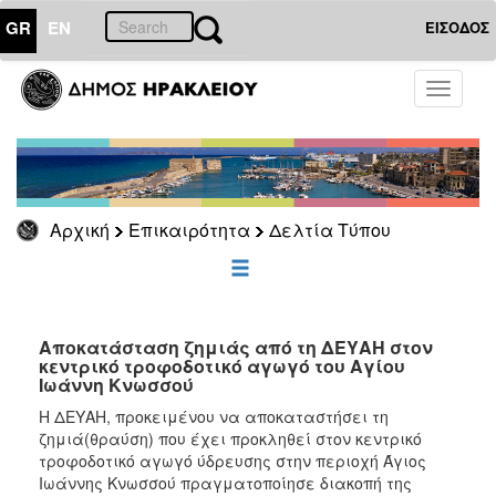
GR
EN
ΕΙΣΟΔΟΣ
ΕΠΙΚΑΙΡΟΤΗΤΑ
Toggle
navigati
Δελτία
Τύπου
Αρχείο
Αρχική
Επικαιρότητα
Δελτία Τύπου
ΔΗΜΟΤΗΣ
ΕΠΙΣΚΕΠΤΗΣ
Αποκατάσταση ζημιάς από τη ΔΕΥΑΗ στον
κεντρικό τροφοδοτικό αγωγό του Αγίου
Ιωάννη Κνωσσού
ΗΡΑΚΛΕΙΟ
ΓΙΑ...
Η ΔΕΥΑΗ, προκειμένου να αποκαταστήσει τη
ζημιά(θραύση) που έχει προκληθεί στον κεντρικό
τροφοδοτικό αγωγό ύδρευσης στην περιοχή Άγιος
Ιωάννης Κνωσσού πραγματοποίησε διακοπή της