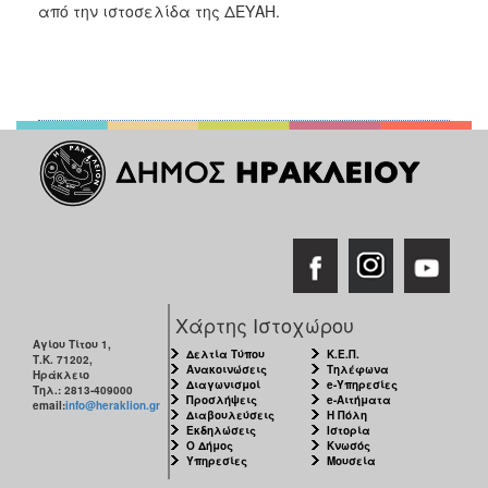
από την ιστοσελίδα της ΔΕΥΑΗ.
Χάρτης Ιστοχώρου
Αγίου Τίτου 1,
Δελτία Τύπου
Κ.Ε.Π.
Τ.Κ. 71202,
Ανακοινώσεις
Τηλέφωνα
Ηράκλειο
Διαγωνισμοί
e-Υπηρεσίες
Τηλ.: 2813-409000
Προσλήψεις
e-Αιτήματα
email:
info@heraklion.gr
Διαβουλεύσεις
Η Πόλη
Εκδηλώσεις
Ιστορία
Ο Δήμος
Κνωσός
Υπηρεσίες
Μουσεία