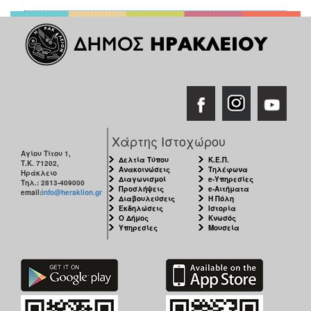
Χάρτης Ιστοχώρου
Αγίου Τίτου 1,
Δελτία Τύπου
Κ.Ε.Π.
Τ.Κ. 71202,
Ανακοινώσεις
Τηλέφωνα
Ηράκλειο
Διαγωνισμοί
e-Υπηρεσίες
Τηλ.: 2813-409000
Προσλήψεις
e-Αιτήματα
email:
info@heraklion.gr
Διαβουλεύσεις
Η Πόλη
Εκδηλώσεις
Ιστορία
Ο Δήμος
Κνωσός
Υπηρεσίες
Μουσεία