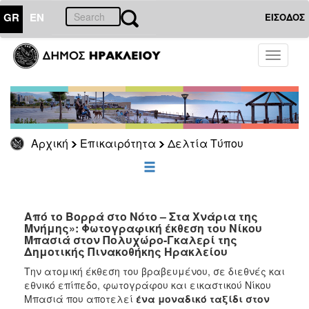
GR
EN
ΕΙΣΟΔΟΣ
ΕΠΙΚΑΙΡΟΤΗΤΑ
Toggle
navigati
Δελτία
Τύπου
Αρχείο
Αρχική
Επικαιρότητα
Δελτία Τύπου
ΔΗΜΟΤΗΣ
ΕΠΙΣΚΕΠΤΗΣ
Από το Βορρά στο Νότο – Στα Χνάρια της
Μνήμης»: Φωτογραφική έκθεση του Νίκου
Μπασιά στον Πολυχώρο-Γκαλερί της
ΗΡΑΚΛΕΙΟ
Δημοτικής Πινακοθήκης Ηρακλείου
ΓΙΑ...
Την ατομική έκθεση του βραβευμένου, σε διεθνές και
εθνικό επίπεδο, φωτογράφου και εικαστικού Νίκου
Μπασιά που αποτελεί
ένα μοναδικό ταξίδι στον