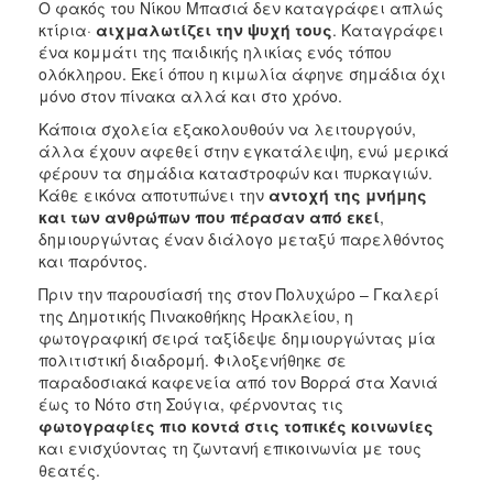
Ο φακός του Νίκου Μπασιά δεν καταγράφει απλώς
κτίρια·
αιχμαλωτίζει την ψυχή τους
. Καταγράφει
ένα κομμάτι της παιδικής ηλικίας ενός τόπου
ολόκληρου. Εκεί όπου η κιμωλία άφηνε σημάδια όχι
μόνο στον πίνακα αλλά και στο χρόνο.
Κάποια σχολεία εξακολουθούν να λειτουργούν,
άλλα έχουν αφεθεί στην εγκατάλειψη, ενώ μερικά
φέρουν τα σημάδια καταστροφών και πυρκαγιών.
Κάθε εικόνα αποτυπώνει την
αντοχή της μνήμης
και των ανθρώπων που πέρασαν από εκεί
,
δημιουργώντας έναν διάλογο μεταξύ παρελθόντος
και παρόντος.
Πριν την παρουσίασή της στον Πολυχώρο – Γκαλερί
της Δημοτικής Πινακοθήκης Ηρακλείου, η
φωτογραφική σειρά ταξίδεψε δημιουργώντας μία
πολιτιστική διαδρομή. Φιλοξενήθηκε σε
παραδοσιακά καφενεία από τον Βορρά στα Χανιά
έως το Νότο στη Σούγια, φέρνοντας τις
φωτογραφίες
πιο κοντά στις τοπικές κοινωνίες
και ενισχύοντας τη ζωντανή επικοινωνία με τους
θεατές.