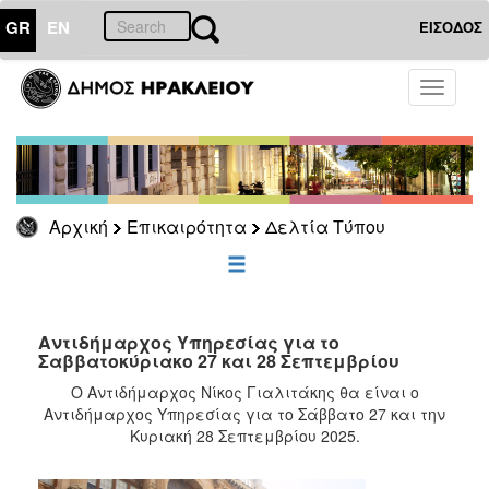
GR
EN
ΕΙΣΟΔΟΣ
ΕΠΙΚΑΙΡΟΤΗΤΑ
Toggle
navigati
Δελτία
Τύπου
Αρχείο
Αρχική
Επικαιρότητα
Δελτία Τύπου
ΔΗΜΟΤΗΣ
ΕΠΙΣΚΕΠΤΗΣ
Αντιδήμαρχος Υπηρεσίας για το
Σαββατοκύριακο 27 και 28 Σεπτεμβρίου
ΗΡΑΚΛΕΙΟ
Ο Αντιδήμαρχος Νίκος Γιαλιτάκης θα είναι ο
ΓΙΑ...
Αντιδήμαρχος Υπηρεσίας για το Σάββατο 27 και την
Κυριακή 28 Σεπτεμβρίου 2025.