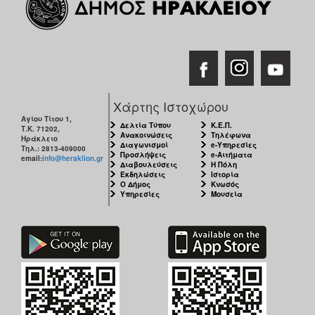
Χάρτης Ιστοχώρου
Αγίου Τίτου 1,
Δελτία Τύπου
Κ.Ε.Π.
Τ.Κ. 71202,
Ανακοινώσεις
Τηλέφωνα
Ηράκλειο
Διαγωνισμοί
e-Υπηρεσίες
Τηλ.: 2813-409000
Προσλήψεις
e-Αιτήματα
email:
info@heraklion.gr
Διαβουλεύσεις
Η Πόλη
Εκδηλώσεις
Ιστορία
Ο Δήμος
Κνωσός
Υπηρεσίες
Μουσεία