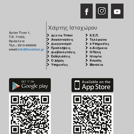
Χάρτης Ιστοχώρου
Αγίου Τίτου 1,
Δελτία Τύπου
Κ.Ε.Π.
Τ.Κ. 71202,
Ανακοινώσεις
Τηλέφωνα
Ηράκλειο
Διαγωνισμοί
e-Υπηρεσίες
Τηλ.: 2813-409000
Προσλήψεις
e-Αιτήματα
email:
info@heraklion.gr
Διαβουλεύσεις
Η Πόλη
Εκδηλώσεις
Ιστορία
Ο Δήμος
Κνωσός
Υπηρεσίες
Μουσεία