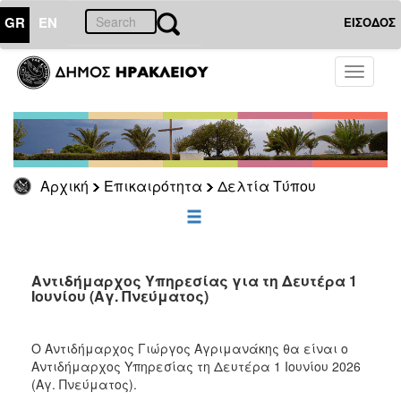
GR
EN
ΕΙΣΟΔΟΣ
ΕΠΙΚΑΙΡΟΤΗΤΑ
Toggle
navigati
Δελτία
Τύπου
Αρχείο
Αρχική
Επικαιρότητα
Δελτία Τύπου
ΔΗΜΟΤΗΣ
ΕΠΙΣΚΕΠΤΗΣ
Αντιδήμαρχος Υπηρεσίας για τη Δευτέρα 1
Ιουνίου (Αγ. Πνεύματος)
ΗΡΑΚΛΕΙΟ
ΓΙΑ...
Ο Αντιδήμαρχος Γιώργος Αγριμανάκης θα είναι ο
Αντιδήμαρχος Υπηρεσίας τη Δευτέρα 1 Ιουνίου 2026
(Αγ. Πνεύματος).