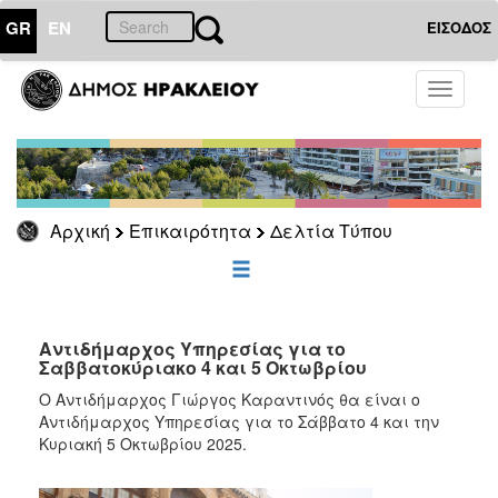
GR
EN
ΕΙΣΟΔΟΣ
ΕΠΙΚΑΙΡΟΤΗΤΑ
Toggle
navigati
Δελτία
Τύπου
Αρχείο
Αρχική
Επικαιρότητα
Δελτία Τύπου
ΔΗΜΟΤΗΣ
ΕΠΙΣΚΕΠΤΗΣ
Αντιδήμαρχος Υπηρεσίας για το
Σαββατοκύριακο 4 και 5 Οκτωβρίου
ΗΡΑΚΛΕΙΟ
Ο Αντιδήμαρχος Γιώργος Καραντινός θα είναι ο
ΓΙΑ...
Αντιδήμαρχος Υπηρεσίας για το Σάββατο 4 και την
Κυριακή 5 Οκτωβρίου 2025.