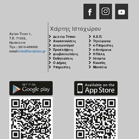
Χάρτης Ιστοχώρου
Αγίου Τίτου 1,
Δελτία Τύπου
Κ.Ε.Π.
Τ.Κ. 71202,
Ανακοινώσεις
Τηλέφωνα
Ηράκλειο
Διαγωνισμοί
e-Υπηρεσίες
Τηλ.: 2813-409000
Προσλήψεις
e-Αιτήματα
email:
info@heraklion.gr
Διαβουλεύσεις
Η Πόλη
Εκδηλώσεις
Ιστορία
Ο Δήμος
Κνωσός
Υπηρεσίες
Μουσεία