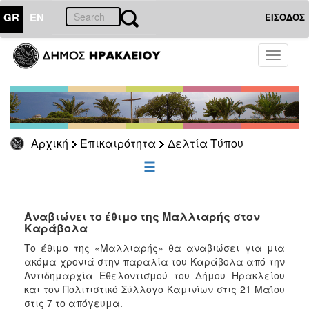
GR
EN
ΕΙΣΟΔΟΣ
ΕΠΙΚΑΙΡΟΤΗΤΑ
Toggle
navigati
Δελτία
Τύπου
Αρχείο
Αρχική
Επικαιρότητα
Δελτία Τύπου
ΔΗΜΟΤΗΣ
ΕΠΙΣΚΕΠΤΗΣ
Αναβιώνει το έθιμο της Μαλλιαρής στον
Καράβολα
ΗΡΑΚΛΕΙΟ
Το έθιμο της «Μαλλιαρής» θα αναβιώσει για μια
ΓΙΑ...
ακόμα χρονιά στην παραλία του Καράβολα από την
Αντιδημαρχία Εθελοντισμού του Δήμου Ηρακλείου
και τον Πολιτιστικό Σύλλογο Καμινίων στις 21 Μαΐου
στις 7 το απόγευμα.