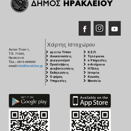
Χάρτης Ιστοχώρου
Αγίου Τίτου 1,
Δελτία Τύπου
Κ.Ε.Π.
Τ.Κ. 71202,
Ανακοινώσεις
Τηλέφωνα
Ηράκλειο
Διαγωνισμοί
e-Υπηρεσίες
Τηλ.: 2813-409000
Προσλήψεις
e-Αιτήματα
email:
info@heraklion.gr
Διαβουλεύσεις
Η Πόλη
Εκδηλώσεις
Ιστορία
Ο Δήμος
Κνωσός
Υπηρεσίες
Μουσεία