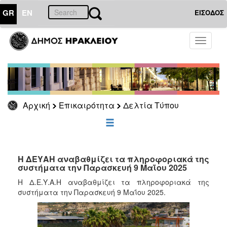
GR
EN
ΕΙΣΟΔΟΣ
ΕΠΙΚΑΙΡΟΤΗΤΑ
Toggle
navigati
Δελτία
Τύπου
Αρχείο
Αρχική
Επικαιρότητα
Δελτία Τύπου
ΔΗΜΟΤΗΣ
ΕΠΙΣΚΕΠΤΗΣ
Η ΔΕΥΑΗ αναβαθμίζει τα πληροφοριακά της
συστήματα την Παρασκευή 9 Μαΐου 2025
ΗΡΑΚΛΕΙΟ
H Δ.Ε.Υ.Α.Η αναβαθμίζει τα πληροφοριακά της
ΓΙΑ...
συστήματα την Παρασκευή 9 Μαΐου 2025.