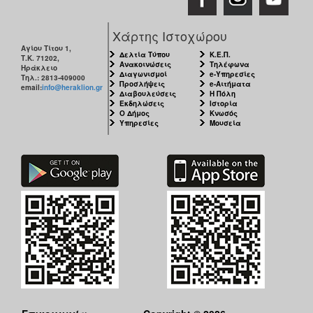
Χάρτης Ιστοχώρου
Αγίου Τίτου 1,
Δελτία Τύπου
Κ.Ε.Π.
Τ.Κ. 71202,
Ανακοινώσεις
Τηλέφωνα
Ηράκλειο
Διαγωνισμοί
e-Υπηρεσίες
Τηλ.: 2813-409000
Προσλήψεις
e-Αιτήματα
email:
info@heraklion.gr
Διαβουλεύσεις
Η Πόλη
Εκδηλώσεις
Ιστορία
Ο Δήμος
Κνωσός
Υπηρεσίες
Μουσεία