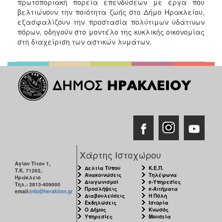
πρωτοποριακή πορεία επενδύσεων με έργα που
βελτιώνουν την ποιότητα ζωής στο Δήμο Ηρακλείου,
εξασφαλίζουν την προστασία πολύτιμων υδάτινων
πόρων, οδηγούν στο μοντέλο της κυκλικής οικονομίας
στη διαχείριση των αστικών λυμάτων.
Χάρτης Ιστοχώρου
Αγίου Τίτου 1,
Δελτία Τύπου
Κ.Ε.Π.
Τ.Κ. 71202,
Ανακοινώσεις
Τηλέφωνα
Ηράκλειο
Διαγωνισμοί
e-Υπηρεσίες
Τηλ.: 2813-409000
Προσλήψεις
e-Αιτήματα
email:
info@heraklion.gr
Διαβουλεύσεις
Η Πόλη
Εκδηλώσεις
Ιστορία
Ο Δήμος
Κνωσός
Υπηρεσίες
Μουσεία