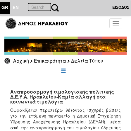
GR
EN
ΕΙΣΟΔΟΣ
ΕΠΙΚΑΙΡΟΤΗΤΑ
Toggle
navigati
Δελτία
Τύπου
Αρχείο
Αρχική
Επικαιρότητα
Δελτία Τύπου
ΔΗΜΟΤΗΣ
ΕΠΙΣΚΕΠΤΗΣ
Αναπροσαρμογή τιμολογιακής πολιτικής
Δ.Ε.Υ.Α. Ηρακλείου-Καμία αλλαγή στα
κοινωνικά τιμολόγια
ΗΡΑΚΛΕΙΟ
ΓΙΑ...
Θωρακίζεται περαιτέρω θέτοντας ισχυρές βάσεις
για την επόμενη πενταετία η Δημοτική Επιχείρηση
Ύδρευσης Αποχέτευσης Ηρακλείου (ΔΕΥΑΗ), μέσα
από την αναπροσαρμογή του τιμολογίου ύδρευσης