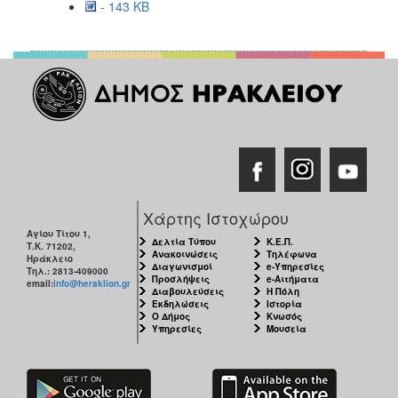
- 143 KB
Χάρτης Ιστοχώρου
Αγίου Τίτου 1,
Δελτία Τύπου
Κ.Ε.Π.
Τ.Κ. 71202,
Ανακοινώσεις
Τηλέφωνα
Ηράκλειο
Διαγωνισμοί
e-Υπηρεσίες
Τηλ.: 2813-409000
Προσλήψεις
e-Αιτήματα
email:
info@heraklion.gr
Διαβουλεύσεις
Η Πόλη
Εκδηλώσεις
Ιστορία
Ο Δήμος
Κνωσός
Υπηρεσίες
Μουσεία