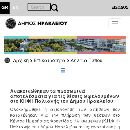
GR
EN
ΕΙΣΟΔΟΣ
ΕΠΙΚΑΙΡΟΤΗΤΑ
Toggle
navigati
Δελτία
Τύπου
Αρχείο
Αρχική
Επικαιρότητα
Δελτία Τύπου
ΔΗΜΟΤΗΣ
ΕΠΙΣΚΕΠΤΗΣ
Ανακοινώθηκαν τα προσωρινά
αποτελέσματα για τις θέσεις ωφελουμένων
στο ΚΗΦΗ Παλιανής του Δήμου Ηρακλείου
ΗΡΑΚΛΕΙΟ
ΓΙΑ...
Ολοκληρώθηκε η αξιολόγηση των αιτήσεων που
κατατέθηκαν για την πλήρωση των θέσεων στο
Κέντρο Ημερήσιας Φροντίδας Ηλικιωμένων (Κ.Η.Φ.Η)
Παλιανής του Δήμου Ηρακλείου όπως ανακοίνωσε η