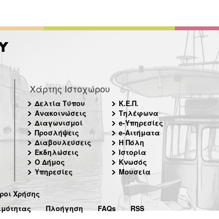
Χάρτης Ιστοχώρου
Δελτία Τύπου
Κ.Ε.Π.
Ανακοινώσεις
Τηλέφωνα
Διαγωνισμοί
e-Υπηρεσίες
Προσλήψεις
e-Αιτήματα
Διαβουλεύσεις
Η Πόλη
Εκδηλώσεις
Ιστορία
Ο Δήμος
Κνωσός
Υπηρεσίες
Μουσεία
ροι Χρήσης
ιμότητας
Πλοήγηση
FAQs
RSS