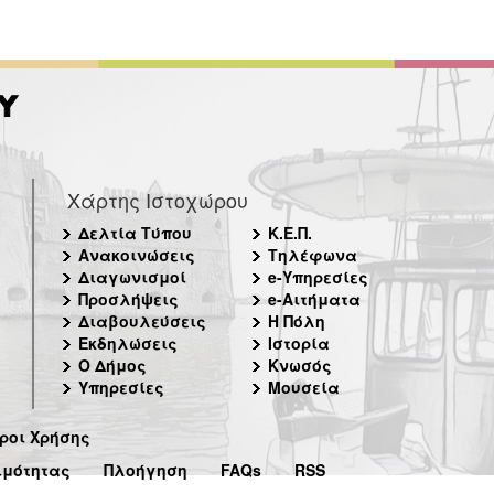
Χάρτης Ιστοχώρου
Δελτία Τύπου
Κ.Ε.Π.
Ανακοινώσεις
Τηλέφωνα
Διαγωνισμοί
e-Υπηρεσίες
Προσλήψεις
e-Αιτήματα
Διαβουλεύσεις
Η Πόλη
Εκδηλώσεις
Ιστορία
Ο Δήμος
Κνωσός
Υπηρεσίες
Μουσεία
ροι Χρήσης
ιμότητας
Πλοήγηση
FAQs
RSS