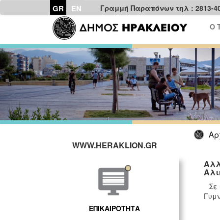
GR
EN
Γραμμή Παραπόνων τηλ : 2813-4
Ο 
Αρ
WWW.HERAKLION.GR
Αλλ
Αλι
Σε
Γυμν
ΕΠΙΚΑΙΡΟΤΗΤΑ