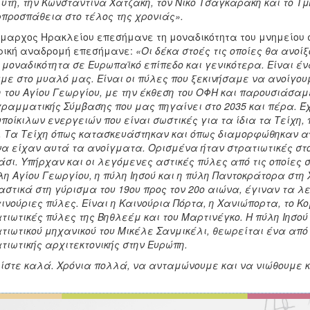
ύτη, την Κωνσταντίνα Χατζάκη, τον Νίκο Τσαγκαράκη και το Τ
προσπάθεια στο τέλος της χρονιάς».
μαρχος Ηρακλείου επεσήμανε τη μοναδικότητα του μνημείου 
ρική αναδρομή επεσήμανε:
«Οι δέκα στοές τις οποίες θα ανοί
 μοναδικότητα σε Ευρωπαϊκό επίπεδο και γενικότερα. Είναι έ
με στο μυαλό μας. Είναι οι πύλες που ξεκινήσαμε να ανοίγου
 του Αγίου Γεωργίου, με την έκθεση του ΟΦΗ και παρουσιάσαμ
ραμματικής Σύμβασης που μας πηγαίνει στο 2035 και πέρα. Έχ
ποίκιλων ενεργειών που είναι σωστικές για τα ίδια τα Τείχη,
. Τα Τείχη όπως κατασκευάστηκαν και όπως διαμορφώθηκαν από
α είχαν αυτά τα ανοίγματα. Ορισμένα ήταν στρατιωτικές στο
σι. Υπήρχαν και οι λεγόμενες αστικές πύλες από τις οποίες 
λη Αγίου Γεωργίου, η πύλη Ιησού και η πύλη Παντοκράτορα στ
αστικά στη γύρισμα του 19ου προς τον 20ο αιώνα, έγιναν τα
αινούριες πύλες. Είναι η Καινούρια Πόρτα, η Χανιώπορτα, το Κο
τιωτικές πύλες της Βηθλεέμ και του Μαρτινέγκο. Η πύλη Ιησο
τιωτικού μηχανικού του Μικέλε Σανμικέλι, θεωρείται ένα απ
τιωτικής αρχιτεκτονικής στην Ευρώπη.
ίστε καλά. Χρόνια πολλά, να ανταμώνουμε και να νιώθουμε 