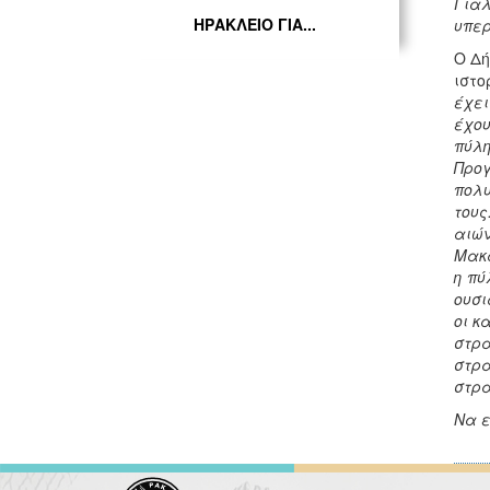
Γιαλ
ΗΡΑΚΛΕΙΟ ΓΙΑ...
υπερ
Ο Δή
ιστο
έχει
έχου
πύλη
Προγ
πολυ
τους
αιών
Μακά
η πύ
ουσι
οι κ
στρα
στρα
στρα
Να ε