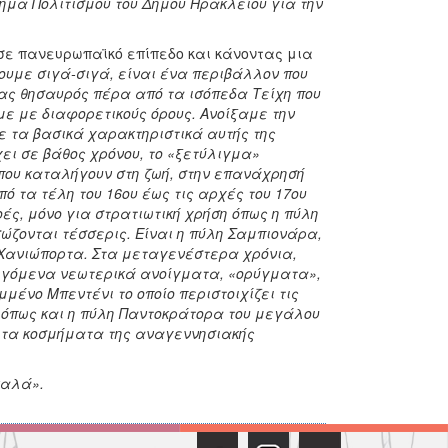
μήμα Πολιτισμού του Δήμου Ηρακλείου για την
σε πανευρωπαϊκό επίπεδο και κάνοντας μια
ξουμε σιγά-σιγά, είναι ένα περιβάλλον που
νας θησαυρός πέρα από τα ισόπεδα Τείχη που
με με διαφορετικούς όρους. Ανοίξαμε την
ε τα βασικά χαρακτηριστικά αυτής της
ει σε βάθος χρόνου, το «ξετύλιγμα»
 που καταλήγουν στη ζωή, στην επανάχρησή
 τα τέλη του 16ου έως τις αρχές του 17ου
ές, μόνο για στρατιωτική χρήση όπως η πύλη
σώζονται τέσσερις. Είναι η πύλη Σαμπιονάρα,
η Χανιώπορτα. Στα μεταγενέστερα χρόνια,
 λεγόμενα νεωτερικά ανοίγματα, «ορύγματα»,
μμένο Μπεντένι το οποίο περιστοιχίζει τις
ύ όπως και η πύλη Παντοκράτορα του μεγάλου
ό τα κοσμήματα της αναγεννησιακής
καλά».