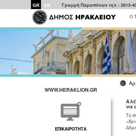
GR
EN
Γραμμή Παραπόνων τηλ : 2813-4
Ο 
Αρ
WWW.HERAKLION.GR
Αλέ
να 
Τη σ
«Χρι
Δήμα
ΕΠΙΚΑΙΡΟΤΗΤΑ