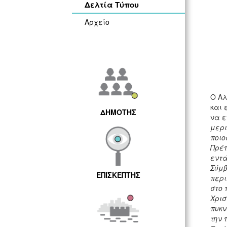
Δελτία Τύπου
Αρχείο
Ο Αλ
και 
ΔΗΜΟΤΗΣ
να ε
μερι
ποιο
Πρέπ
εντά
Σύμβ
ΕΠΙΣΚΕΠΤΗΣ
περι
στο 
Χρισ
πυκν
την 