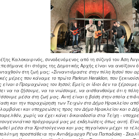
έξης Καλοκαιρινός, συνοδευόμενος από τη σύζυγό του Άση Λυγε
επεσήμανε ότι στόχος της Δημοτικής Αρχής είναι να ανοίξουν ό
νταχθούν στη ζωή μας:
«Συναντιόμαστε στην πύλη Ιησού που αρκ
κές μέρες που κάναμε το πρώτο
Parkrun
Heraklion
, που ξεκινού
ς είναι ο Προμαχώνας του Ιησού; Εμείς οι ίδιοι δεν τα ξέρουμε
ει να τα ζήσουμε, να τα νιώσουμε, να αισθανθούμε ότι η πόλη
σσουμε μέσα στη ζωή μας. Αυτή είναι η βάση στην οποία επι
αση και την παραχώρηση των Τειχών στο Δήμο Ηρακλείου από τ
λαμβάνει και υποχρεώσεις προς τον Δήμο Ηρακλείου και ο Δ
παρελθόν, χωρίς να έχει κάνει δικαιοδοσία στα Τείχη - υποχ
τουγεννιάτικο πρόγραμμά μας με εκδηλώσεις όπως αυτή. Είν
ωθεί μέσα στα Χριστούγεννα και μας πηγαίνουν μέχρι το τέλ
πολύτιμη προσπάθεια την Αντιδήμαρχο Ρένα Παπαδάκη - Σκαλί