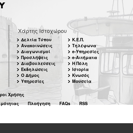
Χάρτης Ιστοχώρου
Δελτία Τύπου
Κ.Ε.Π.
Ανακοινώσεις
Τηλέφωνα
Διαγωνισμοί
e-Υπηρεσίες
Προσλήψεις
e-Αιτήματα
Διαβουλεύσεις
Η Πόλη
Εκδηλώσεις
Ιστορία
Ο Δήμος
Κνωσός
Υπηρεσίες
Μουσεία
ροι Χρήσης
ιμότητας
Πλοήγηση
FAQs
RSS