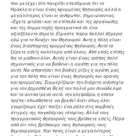
που μετέχει στο παιχνίδι επεσήμανε ότι το
Ηράκλειο είναι ένας κρυμμένος θησαυρός αλλά ο
μεγαλύτερος είναι οι άνθρωποι, σημειώνοντας:
«
Έχετε φτάσει και το επίπεδο και της οργάνωσης
και της συμμετοχής πραγματικά σε ένα
αξιοζήλευτο σημείο. Είμαστε πάρα πολλοί σήμερα
εδώ για το Κυνήγι του Θησαυρού. Αυτή η πόλη είναι
ένας διάσπαρτος κρυμμένος θησαυρός. Αυτό το
ξέρετε εσείς καλύτερα από όλους. Από εσάς επίσης
θα το μάθουν όλοι. Αυτός είναι ένας τρόπος πολύ
σημαντικός για να βαθύνει η αγάπη για την πόλη
αυτή. Να αποκτήσει πιο βαθιές ρίζες η αγάπη μας
για την πόλη που είναι ένας θησαυρός και ορατός
και κρυμμένος. Συμμερίζομαι την διάχυτη ανησυχία
για τον Δημοσθένη Βελή τον παλιό μου συνάδελφο
και το αντικείμενο αυτό, την κλεψύδρα, η οποία
πρέπει οπωσδήποτε να βρεθεί διότι όπως όλοι
γνωρίζουμε έχει παίξει ένα ρόλο στις κομβικές
στιγμές της παγκόσμιας ιστορίας. Αλλά τους
πραγματικούς θησαυρούς τους βρίσκετε εσείς. Πέρα
από ότι τους βρίσκουμε τους θησαυρούς τους
δημιουργούμε. Και ποιος είναι ο μεγαλύτερος