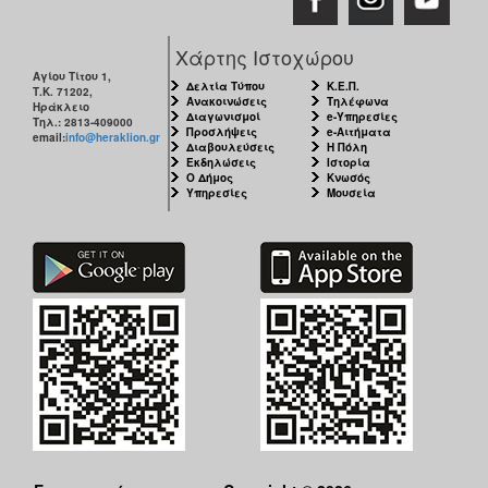
Χάρτης Ιστοχώρου
Αγίου Τίτου 1,
Δελτία Τύπου
Κ.Ε.Π.
Τ.Κ. 71202,
Ανακοινώσεις
Τηλέφωνα
Ηράκλειο
Διαγωνισμοί
e-Υπηρεσίες
Τηλ.: 2813-409000
Προσλήψεις
e-Αιτήματα
email:
info@heraklion.gr
Διαβουλεύσεις
Η Πόλη
Εκδηλώσεις
Ιστορία
Ο Δήμος
Κνωσός
Υπηρεσίες
Μουσεία