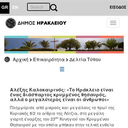
GR
EN
ΕΙΣΟΔΟΣ
ΕΠΙΚΑΙΡΟΤΗΤΑ
Toggle
navigati
Δελτία
Τύπου
Αρχείο
Αρχική
Επικαιρότητα
Δελτία Τύπου
ΔΗΜΟΤΗΣ
ΕΠΙΣΚΕΠΤΗΣ
Αλέξης Καλοκαιρινός: «Το Ηράκλειο είναι
ένας διάσπαρτος κρυμμένος θησαυρός,
αλλά ο μεγαλύτερος είναι οι άνθρωποι»
ΗΡΑΚΛΕΙΟ
ΓΙΑ...
Πλημμύρισε από μικρούς και μεγάλους το πρωί της
Κυριακής 8/2 το αίθριο της Λότζια, στη μεγάλη
ου
γιορτή έναρξης του 23
Κυνηγιού του Κρυμμένου
Θησαυρού με την οποία μπήκαν στην τελική ευθεία