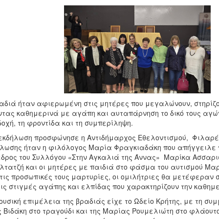
αδιά ήταν αφιερωμένη στις μητέρες που μεγαλώνουν, στηρίζο
ντας καθημερινά με αγάπη και αυταπάρνηση το δικό τους αγών
οχή, τη φροντίδα και τη συμπερίληψη.
εκδήλωση προσφώνησε η Αντιδήμαρχος Εθελοντισμού, Φιλαρέτ
λωσης ήταν η φιλόλογος Μαρία Φραγκιαδάκη που απήγγειλε 
δρος του Συλλόγου «Στην Αγκαλιά της Άννας» Μαρίκα Ασσαριω
τατζή και οι μητέρες με παιδιά στο φάσμα του αυτισμού Μα
τις προσωπικές τους μαρτυρίες, οι ομιλήτριες θα μετέφεραν σ
τις στιγμές αγάπης και ελπίδας που χαρακτηρίζουν την καθημε
ουσική επιμέλεια της βραδιάς είχε το Ωδείο Κρήτης, με τη συ
 Βιδάκη στο τραγούδι και της Μαρίας Ρουμελιώτη στο φλάουτο