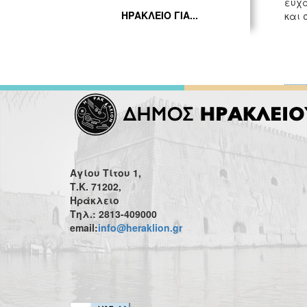
ευχα
ΗΡΑΚΛΕΙΟ ΓΙΑ...
και 
Αγίου Τίτου 1,
Τ.Κ. 71202,
Ηράκλειο
Τηλ.: 2813-409000
email:
info@heraklion.gr