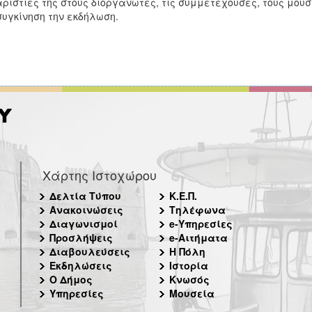
ριστίες της στους διοργανωτές, τις συμμετέχουσες, τους μουσ
συγκίνηση την εκδήλωση.
Χάρτης Ιστοχώρου
Δελτία Τύπου
Κ.Ε.Π.
Ανακοινώσεις
Τηλέφωνα
Διαγωνισμοί
e-Υπηρεσίες
Προσλήψεις
e-Αιτήματα
Διαβουλεύσεις
Η Πόλη
Εκδηλώσεις
Ιστορία
Ο Δήμος
Κνωσός
Υπηρεσίες
Μουσεία