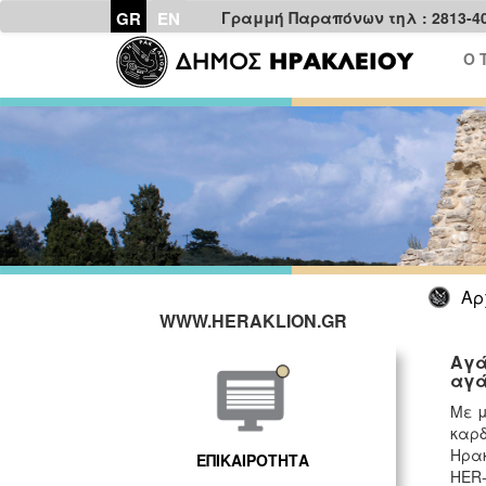
GR
EN
Γραμμή Παραπόνων τηλ : 2813-4
Ο 
Αρ
WWW.HERAKLION.GR
Αγά
αγά
Με μ
καρδ
Ηρακ
ΕΠΙΚΑΙΡΟΤΗΤΑ
HER-