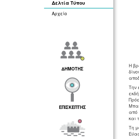
Δελτία Τύπου
Αρχείο
Η βρ
ΔΗΜΟΤΗΣ
δίνο
αποδ
Την 
εκδή
Πρόε
Μπαλ
ΕΠΙΣΚΕΠΤΗΣ
από 
και 
Τη μ
Εύας