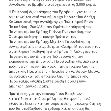
συνοδεύει το βραβείο ανέρχεται στις 3.000 ευρώ.
Η Επιτροπή Αξιολόγησης του Βραβείου για το 2025
αποτελείται από τον Δήμαρχο Ηρακλείου Αλέξη
Καλοκαιρινό, την Αντιδήμαρχο Πολιτισμού Ρένα
Παπαδάκη - Σκαλίδη, τον Ομότιμο καθηγητή του
Πανεπιστημίου Κρήτης Γιάννη Πυργιωτάκη, τον
Ομότιμο καθηγητή, πρώην Πρύτανη του
Πανεπιστημίου Κρήτης, Μιχάλη Ταρουδάκη, τη
συγγραφέα, μεταφράστρια Κλαίρη Μιτσοτάκη, τον
αναπληρωτή καθηγητή στο Τμήμα Φιλολογίας του
Πανεπιστημίου Δημήτρη Πολυχρονάκη, τον
εκπρόσωπο της Δημοτικής Παράταξης «Ηράκλειο η
πόλη μας» Γιάννη Δεικτάκη, την επικεφαλής της
Δημοτικής Παράταξης «Ηράκλειο για σένα» Μαρία
Καναβάκη και τον επικεφαλής της Δημοτικής
Παράταξης «Λαϊκή Συσπείρωση Ηρακλείου»
Δημήτρη Δουλουφάκη.
Προτάσεις για την απονομή του Βραβείου
κατατίθενται από τα μέλη της Επιτροπής, ενώ
γίνονται δεκτές και αυτοπροτάσεις - υποψηφιότητες
που θα υποβληθούν ταχυδρομικά, οι οποίες θα