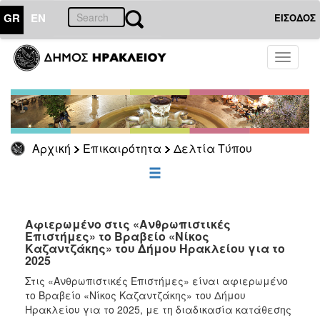
GR
EN
ΕΙΣΟΔΟΣ
ΕΠΙΚΑΙΡΟΤΗΤΑ
Toggle
navigati
Δελτία
Τύπου
Αρχείο
Αρχική
Επικαιρότητα
Δελτία Τύπου
ΔΗΜΟΤΗΣ
ΕΠΙΣΚΕΠΤΗΣ
Αφιερωμένο στις «Ανθρωπιστικές
Επιστήμες» το Βραβείο «Νίκος
Καζαντζάκης» του Δήμου Ηρακλείου για το
ΗΡΑΚΛΕΙΟ
2025
ΓΙΑ...
Στις «Ανθρωπιστικές Επιστήμες» είναι αφιερωμένο
το Βραβείο «Νίκος Καζαντζάκης» του Δήμου
Ηρακλείου για το 2025, με τη διαδικασία κατάθεσης