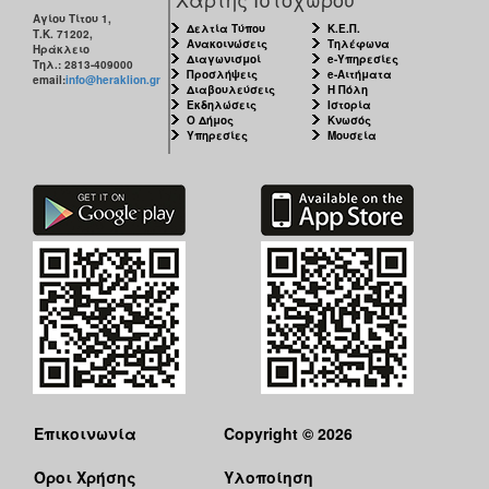
Αγίου Τίτου 1,
Δελτία Τύπου
Κ.Ε.Π.
Τ.Κ. 71202,
Ανακοινώσεις
Τηλέφωνα
Ηράκλειο
Διαγωνισμοί
e-Υπηρεσίες
Τηλ.: 2813-409000
Προσλήψεις
e-Αιτήματα
email:
info@heraklion.gr
Διαβουλεύσεις
Η Πόλη
Εκδηλώσεις
Ιστορία
Ο Δήμος
Κνωσός
Υπηρεσίες
Μουσεία
Επικοινωνία
Copyright © 2026
Όροι Χρήσης
Υλοποίηση